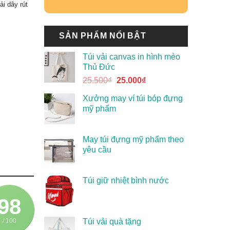
ải dây rút
SẢN PHẨM NỔI BẬT
Túi vải canvas in hình mèo
Thủ Đức
25.500
₫
25.000
₫
Xưởng may ví túi bóp đựng
mỹ phẩm
May túi đựng mỹ phẩm theo
yêu cầu
Túi giữ nhiệt bình nước
98
/ 100
Túi vải quà tặng