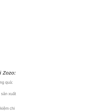
i Zozo:
ựng quà:
h sản xuất
 kiệm chi