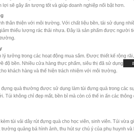
n lợi sẽ gây ấn tượng tốt và giúp doanh nghiệp nổi bật hơn.
ng
 thân thiện với môi trường. Với chất liệu bền, tái sử dụng nhiều
ả, giảm thiểu lượng rác thải nhựa. Đây là sản phẩm được người t
trường.
y
 lý tưởng trong các hoạt động mua sắm. Được thiết kế rộng rãi, 
ề độ bền. Nhiều cửa hàng thực phẩm, siêu thị đã sử dụng
t
cho khách hàng và thể hiện trách nhiệm với môi trường.
 rút đựng quà thường được sử dụng làm túi đựng quà trong các s
ới. Túi không chỉ đẹp mắt, bền bỉ mà còn có thể in ấn các thông
kèm túi vải dây rút đựng quà cho học viên, sinh viên. Túi vừa g
à trường quảng bá hình ảnh, thu hút sự chú ý của phụ huynh và 