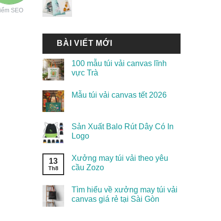
iểm SEO
BÀI VIẾT MỚI
100 mẫu túi vải canvas lĩnh
vực Trà
Mẫu túi vải canvas tết 2026
Sản Xuất Balo Rút Dây Có In
Logo
Xưởng may túi vải theo yêu
13
cầu Zozo
Th8
Tìm hiểu về xưởng may túi vải
canvas giá rẻ tại Sài Gòn