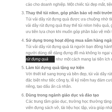
cáo cho doanh nghiệp. Một chiếc túi đẹp mắt, tiệ
Thay thế túi nilon, góp phần bảo vệ môi trườ
Túi vải dây rút đựng quà được ưa chuộng nhờ tính
vải dây rút đựng quà thay thế túi nilon hiệu qu
ưu tiên lựa chọn khi muốn góp phần bảo vệ môi 
Sử dụng trong hoạt động mua sắm hàng ngà
Túi vải dây rút đựng quà là người bạn đồng hành
người dùng dễ dàng đựng đồ mà không lo ngại v
rút đựng quà
như một cách mang lại tiện ích 
Làm túi đựng quà tặng sự kiện
Với thiết kế sang trọng và bền đẹp, túi vải dây
đặc biệt như tiệc công ty, lễ kỷ niệm hay đám cư
riêng, tạo dấu ấn cá nhân.
Dùng trong ngành giáo dục và đào tạo
Các trung tâm giáo dục, trường học thường tặng 
viên đựng sách vở, tài liệu học tập, vừa giúp nh