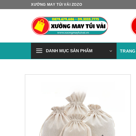
Skip
XƯỞNG MAY TÚI VẢI ZOZO
to
content
DANH MỤC SẢN PHẨM
TRANG