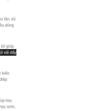
 lần, túi
iêu dùng
túi giúp
úi vải dây
ự kiện
 điệp
iúp học
học sinh.