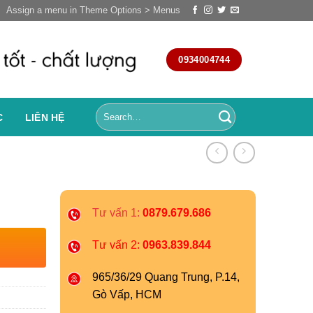
Assign a menu in Theme Options > Menus
0934004744
C
LIÊN HỆ
Tư vấn 1:
0879.679.686
Tư vấn 2:
0963.839.844
965/36/29 Quang Trung, P.14,
Gò Vấp, HCM