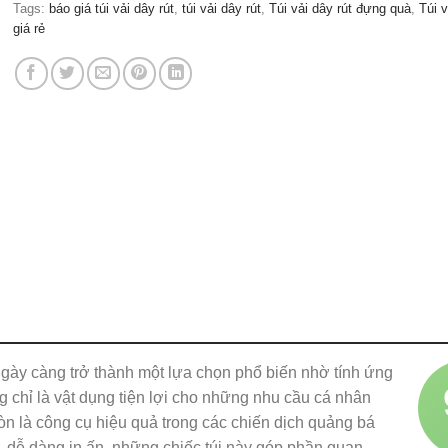
Tags:
báo giá túi vải dây rút
,
túi vải dây rút
,
Túi vải dây rút đựng quà
,
Túi v
giá rẻ
 ngày càng trở thành một lựa chọn phổ biến nhờ tính ứng
g chỉ là vật dụng tiện lợi cho những nhu cầu cá nhân
òn là công cụ hiệu quả trong các chiến dịch quảng bá
, dễ dàng in ấn, những chiếc túi này góp phần quan