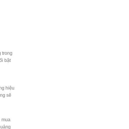
 trong
i bật
ng hiệu
àng sẽ
ội mua
 quảng