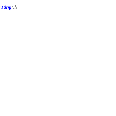
i sống
và