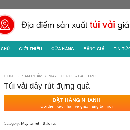
 CHỦ
GIỚI THIỆU
CỬA HÀNG
BẢNG GIÁ
TIN TỨ
HOME
/
SẢN PHẨM
/
MAY TÚI RÚT - BALO RÚT
Túi vải dây rút đựng quà
ĐẶT HÀNG NHANH
Gọi điện xác nhận và giao hàng tận nơi
Category:
May túi rút - Balo rút