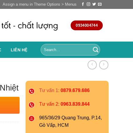
Assign a menu in Theme Options > Menus
0934004744
C
LIÊN HỆ
Nhiệt
Tư vấn 1:
0879.679.686
Tư vấn 2:
0963.839.844
965/36/29 Quang Trung, P.14,
Gò Vấp, HCM