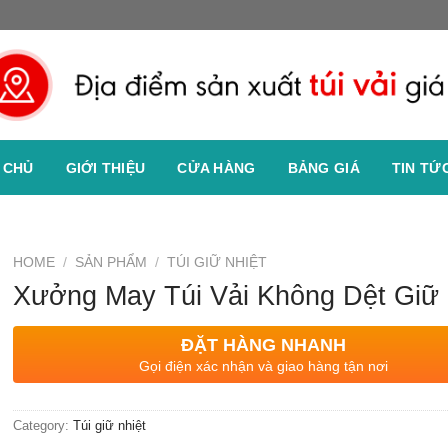
 CHỦ
GIỚI THIỆU
CỬA HÀNG
BẢNG GIÁ
TIN TỨ
HOME
/
SẢN PHẨM
/
TÚI GIỮ NHIỆT
Xưởng May Túi Vải Không Dệt Giữ 
ĐẶT HÀNG NHANH
Gọi điện xác nhận và giao hàng tận nơi
Category:
Túi giữ nhiệt