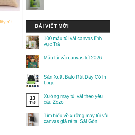
dây rút
BÀI VIẾT MỚI
100 mẫu túi vải canvas lĩnh
vực Trà
Mẫu túi vải canvas tết 2026
Sản Xuất Balo Rút Dây Có In
Logo
Xưởng may túi vải theo yêu
13
cầu Zozo
Th8
Tìm hiểu về xưởng may túi vải
canvas giá rẻ tại Sài Gòn