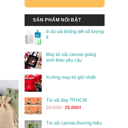
SẢN PHẨM NỔI BẬT
In túi vải không dệt số lượng
ít
May túi vải canvas giáng
sinh theo yêu cầu
Xưởng may túi giữ nhiệt
Túi vải đay TP.HCM
25.500
₫
25.000
₫
Túi vải canvas thương hiệu