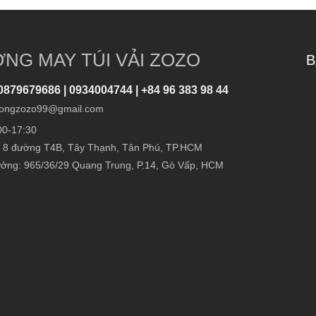
NG MAY TÚI VẢI ZOZO
B
0879679686 | 0934004744 | +84 96 383 98 44
ongzozo99@gmail.com
00-17:30
 8 đường T4B, Tây Thạnh, Tân Phú, TP.HCM
ởng: 965/36/29 Quang Trung, P.14, Gò Vấp, HCM