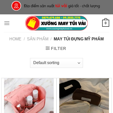
Skip
to
content
0
HOME
/
SẢN PHẨM
/
MAY TÚI ĐỰNG MỸ PHẨM
FILTER