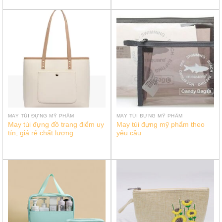
MAY TÚI ĐỰNG MỸ PHẨM
MAY TÚI ĐỰNG MỸ PHẨM
May túi đựng đồ trang điểm uy
May túi đựng mỹ phẩm theo
tín, giá rẻ chất lượng
yêu cầu