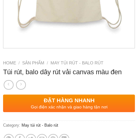
HOME
/
SẢN PHẨM
/
MAY TÚI RÚT - BALO RÚT
Túi rút, balo dây rút vải canvas màu đen
ĐẶT HÀNG NHANH
Gọi điện xác nhận và giao hàng tận nơi
Category:
May túi rút - Balo rút