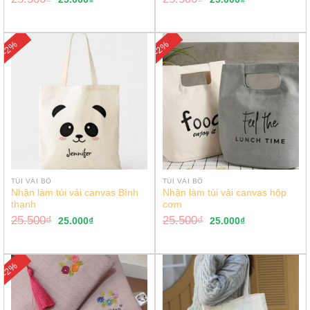
-2%
-2%
TÚI VẢI BỐ
TÚI VẢI BỐ
Nhận làm túi vải canvas Bình
Nhận làm túi vải canvas hộp
thạnh
cơm
25.500
₫
25.500
₫
25.000
₫
25.000
₫
-2%