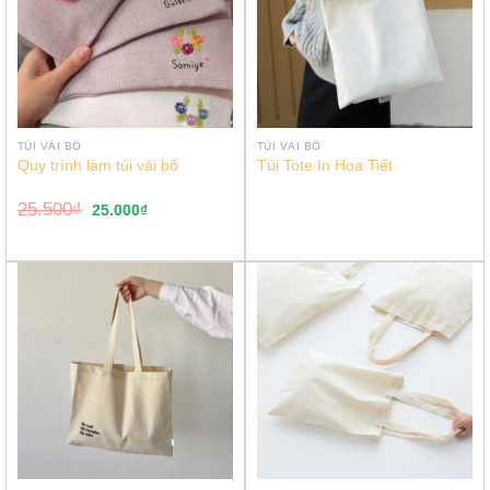
TÚI VẢI BỐ
TÚI VẢI BỐ
Quy trình làm túi vải bố
Túi Tote In Họa Tiết
25.500
₫
25.000
₫