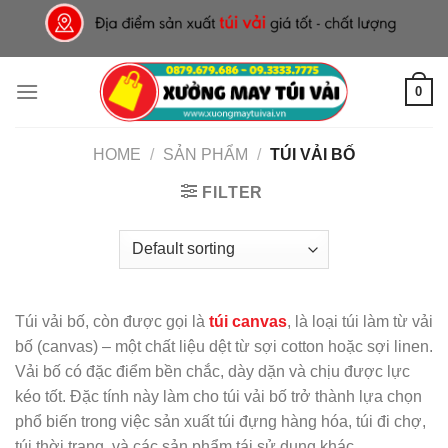
Skip
to
content
0
HOME
/
SẢN PHẨM
/
TÚI VẢI BỐ
FILTER
Túi vải bố, còn được gọi là
túi canvas
, là loại túi làm từ vải
bố (canvas) – một chất liệu dệt từ sợi cotton hoặc sợi linen.
Vải bố có đặc điểm bền chắc, dày dặn và chịu được lực
kéo tốt. Đặc tính này làm cho túi vải bố trở thành lựa chọn
phổ biến trong việc sản xuất túi đựng hàng hóa, túi đi chợ,
túi thời trang, và các sản phẩm tái sử dụng khác.