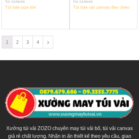
TÚI CANVAS
TÚI CANVAS
Túi tote size lớn
Túi tote vải canvas đeo chéo
1
2
3
4
Xưởng túi vải ZOZO chuyên may túi vải bố, túi vải canvas
giá rẻ chất lượng. Nhận in ấn thiết kế theo yêu cầu, giao