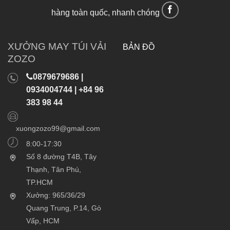
hàng toàn quốc, nhanh chóng
XƯỞNG MAY TÚI VẢI
BẢN ĐỒ
ZOZO
0879679686 |
0934004744 | +84 96
383 98 44
xuongzozo99@gmail.com
8:00-17:30
Số 8 đường T4B, Tây
Thạnh, Tân Phú,
TP.HCM
Xưởng: 965/36/29
Quang Trung, P.14, Gò
Vấp, HCM