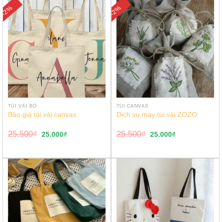
-2%
-2%
TÚI VẢI BỐ
TÚI CANVAS
Báo giá túi vải canvas
Dịch vụ may túi vải ZOZO
25.500
₫
25.500
₫
25.000
₫
25.000
₫