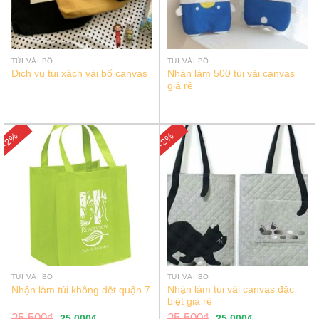
TÚI VẢI BỐ
TÚI VẢI BỐ
Nhận làm 500 túi vải canvas
Dịch vụ túi xách vải bố canvas
giá rẻ
-2%
-2%
TÚI VẢI BỐ
TÚI VẢI BỐ
Nhận làm túi vải canvas đặc
Nhận làm túi không dệt quận 7
biệt giá rẻ
25.500
₫
25.500
₫
25.000
₫
25.000
₫