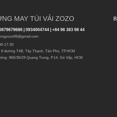
NG MAY TÚI VẢI ZOZO
B
0879679686 | 0934004744 | +84 96 383 98 44
ongzozo99@gmail.com
00-17:30
 8 đường T4B, Tây Thạnh, Tân Phú, TP.HCM
ởng: 965/36/29 Quang Trung, P.14, Gò Vấp, HCM