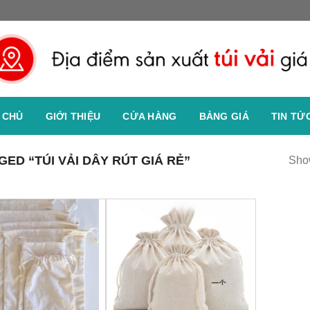
 CHỦ
GIỚI THIỆU
CỬA HÀNG
BẢNG GIÁ
TIN TỨ
D “TÚI VẢI DÂY RÚT GIÁ RẺ”
Show