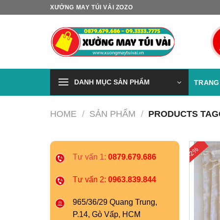
Skip
XƯỞNG MAY TÚI VẢI ZOZO
to
content
DANH MỤC SẢN PHẨM
TRANG
HOME
/
SẢN PHẨM
/
PRODUCTS TAGGE
-2%
Tư vấn 1:
0879.679.686
Tư vấn 2:
0963.839.844
965/36/29 Quang Trung,
P.14, Gò Vấp, HCM