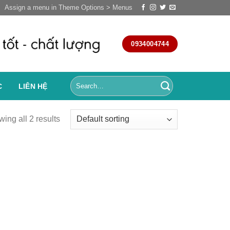
Assign a menu in Theme Options > Menus
0934004744
C
LIÊN HỆ
ing all 2 results