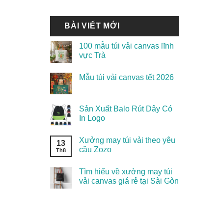
BÀI VIẾT MỚI
100 mẫu túi vải canvas lĩnh
vực Trà
Mẫu túi vải canvas tết 2026
Sản Xuất Balo Rút Dây Có
In Logo
Xưởng may túi vải theo yêu
13
cầu Zozo
Th8
Tìm hiểu về xưởng may túi
vải canvas giá rẻ tại Sài Gòn