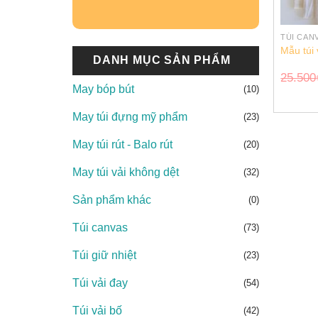
TÚI CAN
Mẫu túi 
DANH MỤC SẢN PHẨM
25.500
May bóp bút
(10)
May túi đựng mỹ phẩm
(23)
May túi rút - Balo rút
(20)
May túi vải không dệt
(32)
Sản phẩm khác
(0)
Túi canvas
(73)
Túi giữ nhiệt
(23)
Túi vải đay
(54)
Túi vải bố
(42)