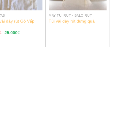
VAS
MAY TÚI RÚT - BALO RÚT
vải dây rút Gò Vấp
Túi vải dây rút đựng quà
₫
25.000
₫