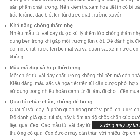
sản phẩm chất lượng. Nên kiểm tra xem họa tiết in có bị t
tróc không, đặc biệt khi túi được giặt thường xuyên.
Khả năng chống thấm nhẹ
Nhiều mẫu túi vải đay được xử lý thêm lớp chống thấm nhẹ
dùng bên trong khi gặp môi trường ẩm ướt. Để đánh giá điề
đổ một chút nước lên bề mặt vải và quan sát xem nước có
không.
Mẫu mã đẹp và hợp thời trang
Một chiếc túi vải đay chất lượng không chỉ bền mà còn phải
Kiểu dáng, màu sắc và họa tiết trên túi cần được phối hợp
sử dụng trong nhiều hoàn cảnh từ đi làm, đi chơi, đến mu
Quai túi chắc chắn, không dễ bung
Quai túi vải đay là phần quan trọng nhất vì phải chịu lực c
Để đánh giá quai túi tốt, hãy kiểm tra độ chắc chắn của đ
liệu quai đeo. Các mẫu túi vải đay từ
xưởng may uy tín
thường có quai đeo được may cẩn thận với nhiều lớp chỉ,