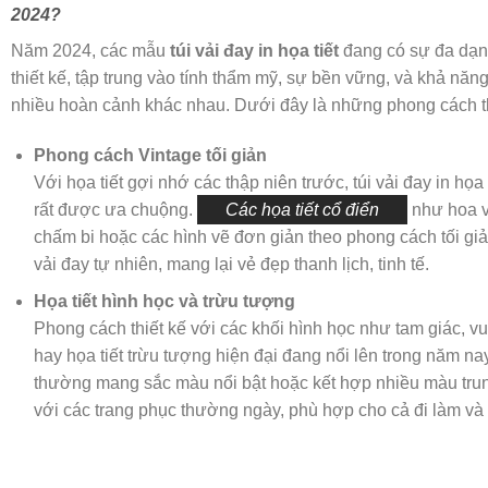
2024?
Năm 2024, các mẫu
túi vải đay in họa tiết
đang có sự đa dạn
thiết kế, tập trung vào tính thẩm mỹ, sự bền vững, và khả năn
nhiều hoàn cảnh khác nhau. Dưới đây là những phong cách thi
Phong cách Vintage tối giản
Với họa tiết gợi nhớ các thập niên trước, túi vải đay in họa
rất được ưa chuộng.
Các họa tiết cổ điển
như hoa vă
chấm bi hoặc các hình vẽ đơn giản theo phong cách tối giả
vải đay tự nhiên, mang lại vẻ đẹp thanh lịch, tinh tế.
Họa tiết hình học và trừu tượng
Phong cách thiết kế với các khối hình học như tam giác, 
hay họa tiết trừu tượng hiện đại đang nổi lên trong năm nay
thường mang sắc màu nổi bật hoặc kết hợp nhiều màu trun
với các trang phục thường ngày, phù hợp cho cả đi làm và 