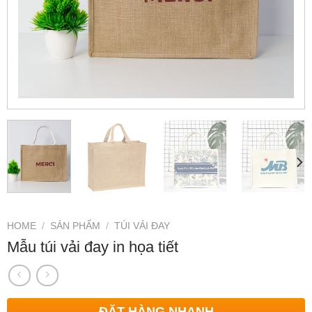
HOME
/
SẢN PHẨM
/
TÚI VẢI ĐAY
Mẫu túi vải đay in họa tiết
ĐẶT HÀNG NHANH