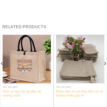
RELATED PRODUCTS
TÚI VẢI ĐAY
TÚI VẢI ĐAY
Dịch vụ làm túi vải đay tại
Nhận làm túi vải đay dây rút số
xưởng zozo
lượng nhiều giá rẻ