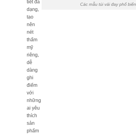
tiết đa
Các mẫu túi vải đay phổ biế
dạng,
tạo
nên
nét
thẩm
mỹ
riêng,
dễ
dàng
ghi
điểm
với
những
ai yêu
thích
sản
phẩm