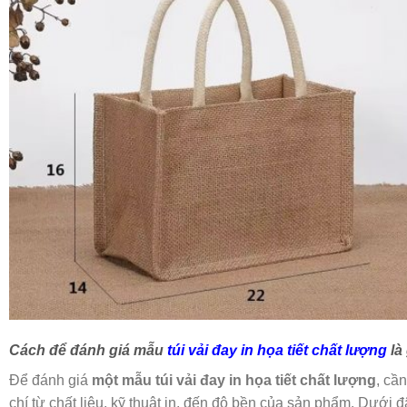
Cách để đánh giá mẫu
túi vải đay in họa tiết chất lượng
là
Để đánh giá
một mẫu túi vải đay in họa tiết chất lượng
, cầ
chí từ chất liệu, kỹ thuật in, đến độ bền của sản phẩm. Dưới đ