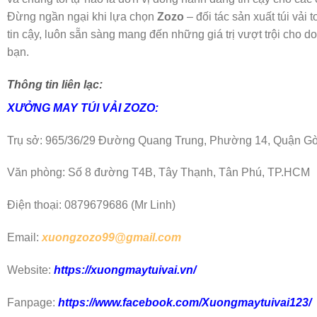
Đừng ngần ngại khi lựa chọn
Zozo
– đối tác sản xuất túi vải t
tin cậy, luôn sẵn sàng mang đến những giá trị vượt trội cho 
bạn.
Thông tin liên lạc:
XƯỞNG MAY
TÚI VẢI ZOZO:
Trụ sở: 965/36/29 Đường Quang Trung, Phường 14, Quận G
Văn phòng: Số 8 đường T4B, Tây Thạnh, Tân Phú, TP.HCM
Điện thoại: 0879679686 (Mr Linh)
Email:
xuongzozo99@gmail.com
Website:
https://xuongmaytuivai.vn/
Fanpage:
https://www.facebook.com/Xuongmaytuivai123/