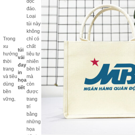
độc
đáo.
Loại
túi này
không
Trong
chỉ có
xu
chất
túi
hướng
liệu tự
vải
thời
nhiên
đay
trang
bền bỉ
in
và tiêu
mà
họa
dùng
còn
tiết
bền
được
vững,
trang
trí
bằng
những
họa