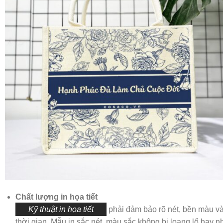
Chất lượng in họa tiết
Kỹ thuật in họa tiết
phải đảm bảo rõ nét, bền màu và
thời gian. Mẫu in sắc nét, màu sắc không bị loang lổ hay n