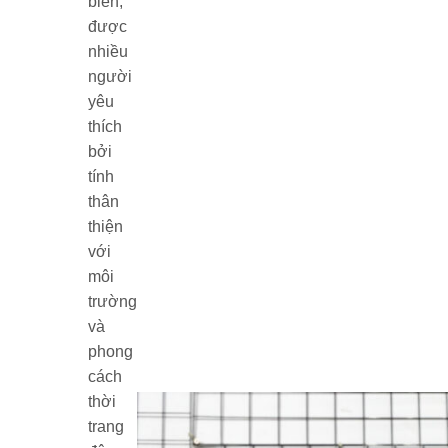
biến,
được
nhiều
người
yêu
thích
bởi
tính
thân
thiện
với
môi
trường
và
phong
cách
thời
trang