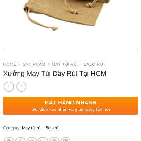
HOME
/
SẢN PHẨM
/
MAY TÚI RÚT - BALO RÚT
Xưởng May Túi Dây Rút Tại HCM
ĐẶT HÀNG NHANH
Gọi điện xác nhận và giao hàng tận nơi
Category:
May túi rút - Balo rút