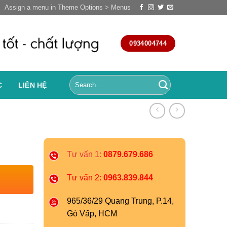
Assign a menu in Theme Options > Menus
0934004744
C
LIÊN HỆ
Tư vấn 1:
0879.679.686
Tư vấn 2:
0963.839.844
965/36/29 Quang Trung, P.14,
Gò Vấp, HCM