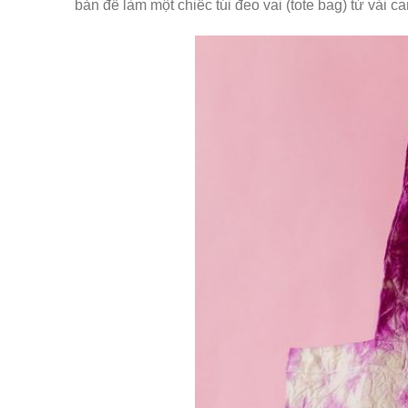
bản để làm một chiếc túi đeo vai (tote bag) từ vải c