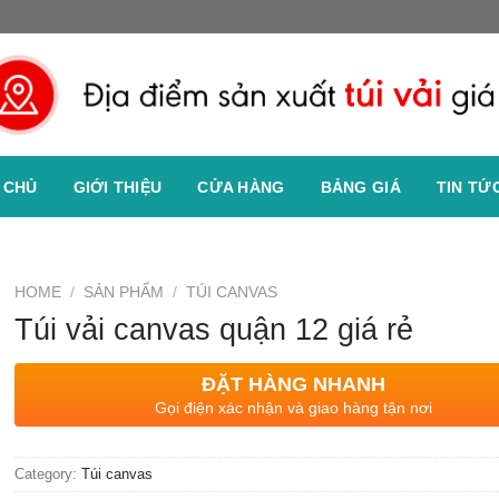
 CHỦ
GIỚI THIỆU
CỬA HÀNG
BẢNG GIÁ
TIN TỨ
HOME
/
SẢN PHẨM
/
TÚI CANVAS
Túi vải canvas quận 12 giá rẻ
ĐẶT HÀNG NHANH
Gọi điện xác nhận và giao hàng tận nơi
Category:
Túi canvas