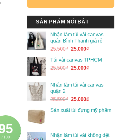
u
SẢN PHẨM NỔI BẬT
Nhận làm túi vải canvas
quận Bình Thạnh giá rẻ
25.500
₫
25.000
₫
Túi vải canvas TPHCM
25.500
₫
25.000
₫
Nhận làm túi vải canvas
quận 2
25.500
₫
25.000
₫
Sản xuất túi đựng mỹ phẩm
95
Nhận làm túi vải không dệt
/ 100