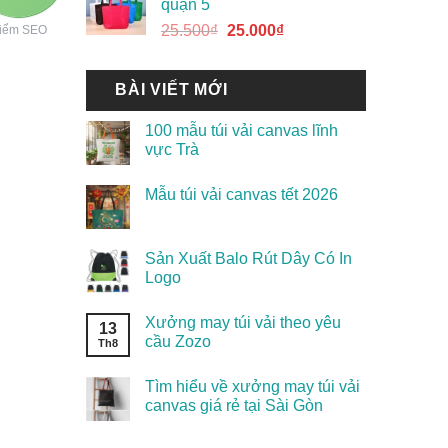
quận 5
25.500
₫
25.000
₫
iểm SEO
BÀI VIẾT MỚI
100 mẫu túi vải canvas lĩnh
vực Trà
Mẫu túi vải canvas tết 2026
Sản Xuất Balo Rút Dây Có In
Logo
Xưởng may túi vải theo yêu
13
cầu Zozo
Th8
Tìm hiểu về xưởng may túi vải
canvas giá rẻ tại Sài Gòn