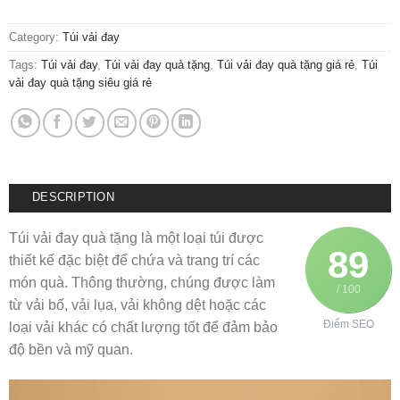
Category:
Túi vải đay
Tags:
Túi vải đay
,
Túi vải đay quà tặng
,
Túi vải đay quà tặng giá rẻ
,
Túi
vải đay quà tặng siêu giá rẻ
DESCRIPTION
Túi vải đay quà tặng là một loại túi được
89
thiết kế đặc biệt để chứa và trang trí các
món quà. Thông thường, chúng được làm
/ 100
từ vải bố, vải lụa, vải không dệt hoặc các
Điểm SEO
loại vải khác có chất lượng tốt để đảm bảo
độ bền và mỹ quan.