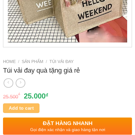
HOME
/
SẢN PHẨM
/
TÚI VẢI ĐAY
Túi vải đay quà tặng giá rẻ
₫
25.000
₫
25.500
Add to cart
ĐẶT HÀNG NHANH
Gọi điện xác nhận và giao hàng tận nơi