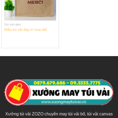
TÚI VẢI ĐAY
Mẫu túi vải đay in họa tiết
Xưởng túi vải ZOZO chuyên may túi vải bố, túi vải canvas