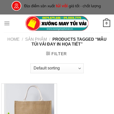
Skip
to
content
0
HOME
/
SẢN PHẨM
/
PRODUCTS TAGGED “MẪU
TÚI VẢI ĐAY IN HỌA TIẾT”
FILTER