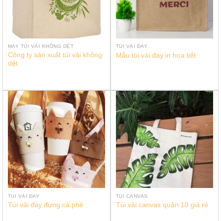
MAY TÚI VẢI KHÔNG DỆT
TÚI VẢI ĐAY
Công ty sản xuất túi vải không
Mẫu túi vải đay in họa tiết
dệt
TÚI VẢI ĐAY
TÚI CANVAS
Túi vải đay đựng cà phê
Túi vải canvas quận 10 giá rẻ