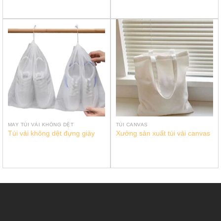
MAY TÚI VẢI KHÔNG DỆT
TÚI CANVAS
Túi vải không dệt đựng giày
Xưởng sản xuất túi vải canvas