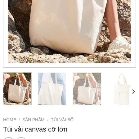
HOME
/
SẢN PHẨM
/
TÚI VẢI BỐ
Túi vải canvas cỡ lớn