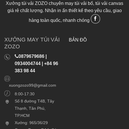
Xưởng túi vải ZOZO chuyên may túi vải bố, túi vải canvas
giá rẻ chất lượng. Nhận in ấn thiết kế theo yêu cầu, giao
hàng toàn quốc, nhanh chóng
XƯỞNG MAY TÚI VẢI
BẢN ĐỒ
ZOZO
0879679686 |
0934004744 | +84 96
383 98 44
xuongzozo99@gmail.com
8:00-17:30
Số 8 đường T4B, Tây
Thạnh, Tân Phú,
TP.HCM
Xưởng: 965/36/29