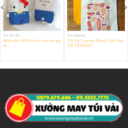
TÚI VẢI BỐ
TÚI CANVAS
Nhận làm 500 túi vải canvas giá
Túi Vải Canvas Đựng Cơm Giá
rẻ
Tốt T09/2024