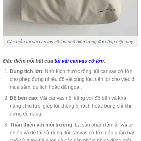
Các mẫu túi vải canvas cỡ lớn phổ biến trong đời sống hiện nay.
Đặc điểm nổi bật của
túi vải canvas cỡ lớn
:
Dung tích lớn
: Nhờ kích thước rộng, túi canvas cỡ lớn
cho phép đựng nhiều đồ vật cùng lúc, tiện lợi cho việc đi
mua sắm, du lịch hoặc dã ngoại.
Độ bền cao
: Vải canvas nổi tiếng với độ bền và khả
năng chịu lực, giúp túi không bị rách hoặc bung chỉ khi
đựng đồ nặng.
Thân thiện với môi trường
: Là sản phẩm làm từ vải tự
nhiên và dễ tái sử dụng, túi canvas cỡ lớn góp phần hạn
chế sử dụng túi nilon và các sản phẩm nhựa dùng một