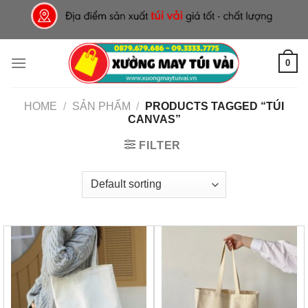
Skip
to
content
0
HOME
/
SẢN PHẨM
/
PRODUCTS TAGGED “TÚI
CANVAS”
FILTER