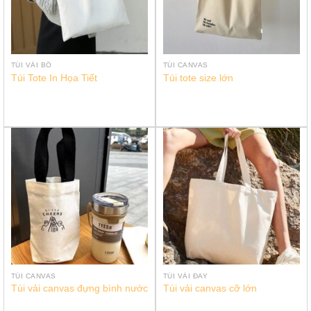
TÚI VẢI BỐ
TÚI CANVAS
Túi Tote In Họa Tiết
Túi tote size lớn
TÚI CANVAS
TÚI VẢI ĐAY
Túi vải canvas đựng bình nước
Túi vải canvas cỡ lớn