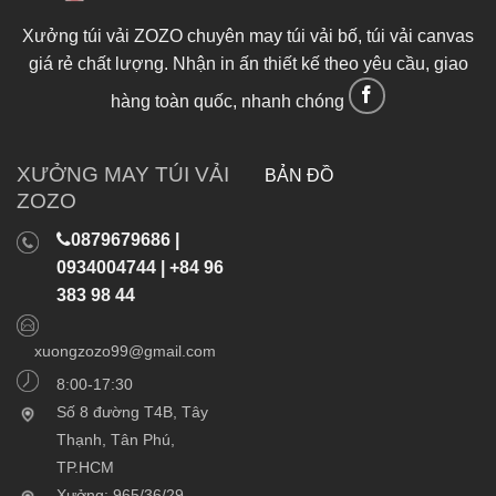
Xưởng túi vải ZOZO chuyên may túi vải bố, túi vải canvas
giá rẻ chất lượng. Nhận in ấn thiết kế theo yêu cầu, giao
hàng toàn quốc, nhanh chóng
XƯỞNG MAY TÚI VẢI
BẢN ĐỒ
ZOZO
0879679686 |
0934004744 | +84 96
383 98 44
xuongzozo99@gmail.com
8:00-17:30
Số 8 đường T4B, Tây
Thạnh, Tân Phú,
TP.HCM
Xưởng: 965/36/29