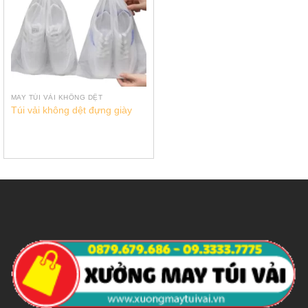
MAY TÚI VẢI KHÔNG DỆT
Túi vải không dệt đựng giày