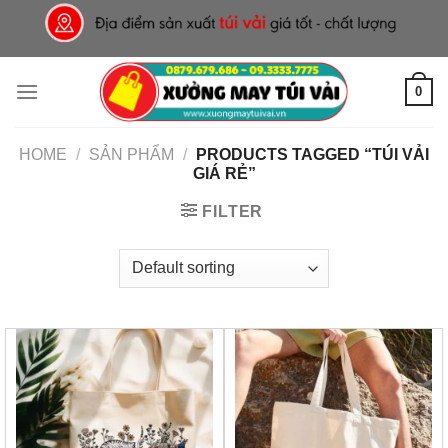
Skip
to
content
0
HOME
/
SẢN PHẨM
/
PRODUCTS TAGGED “TÚI VẢI
GIÁ RẺ”
FILTER