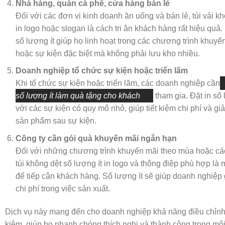
Nhà hàng, quán cà phê, cửa hàng bán lẻ
Đối với các đơn vị kinh doanh ăn uống và bán lẻ, túi vải kh
in logo hoặc slogan là cách tri ân khách hàng rất hiệu qu
số lượng ít giúp họ linh hoạt trong các chương trình khuy
hoặc sự kiện đặc biệt mà không phải lưu kho nhiều.
Doanh nghiệp tổ chức sự kiện hoặc triển lãm
Khi tổ chức sự kiện hoặc triển lãm, các doanh nghiệp cần
số lượng ít làm quà tặng cho khách
tham gia. Đặt in số
với các sự kiện có quy mô nhỏ, giúp tiết kiệm chi phí và gi
sản phẩm sau sự kiện.
Công ty cần gói quà khuyến mãi ngắn hạn
Đối với những chương trình khuyến mãi theo mùa hoặc các
túi không dệt số lượng ít in logo và thông điệp phù hợp là 
để tiếp cận khách hàng. Số lượng ít sẽ giúp doanh nghiệp g
chi phí trong việc sản xuất.
Dịch vụ này mang đến cho doanh nghiệp khả năng điều chỉnh l
kiệm, giúp họ nhanh chóng thích nghi và thành công trong mô