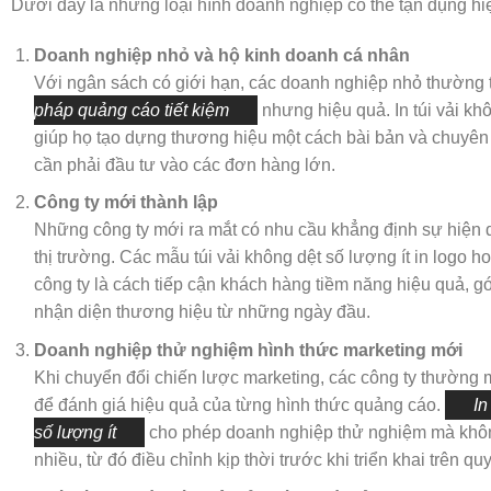
Dưới đây là những loại hình doanh nghiệp có thể tận dụng hi
Doanh nghiệp nhỏ và hộ kinh doanh cá nhân
Với ngân sách có giới hạn, các doanh nghiệp nhỏ thường
pháp quảng cáo tiết kiệm
nhưng hiệu quả. In túi vải khô
giúp họ tạo dựng thương hiệu một cách bài bản và chuyê
cần phải đầu tư vào các đơn hàng lớn.
Công ty mới thành lập
Những công ty mới ra mắt có nhu cầu khẳng định sự hiện d
thị trường. Các mẫu túi vải không dệt số lượng ít in logo h
công ty là cách tiếp cận khách hàng tiềm năng hiệu quả, 
nhận diện thương hiệu từ những ngày đầu.
Doanh nghiệp thử nghiệm hình thức marketing mới
Khi chuyển đổi chiến lược marketing, các công ty thường
để đánh giá hiệu quả của từng hình thức quảng cáo.
In
số lượng ít
cho phép doanh nghiệp thử nghiệm mà khôn
nhiều, từ đó điều chỉnh kịp thời trước khi triển khai trên qu