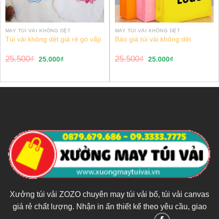
MAY TÚI VẢI KHÔNG DỆT
MAY TÚI VẢI KHÔNG DỆT
Túi vải không dệt giá rẻ gò vấp
Báo giá túi vải không dệt
25.500
₫
25.500
₫
25.000
₫
25.000
₫
Xưởng túi vải ZOZO chuyên may túi vải bố, túi vải canvas
giá rẻ chất lượng. Nhận in ấn thiết kế theo yêu cầu, giao