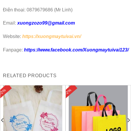
Điện thoại: 0879679686 (Mr Linh)
Email:
xuongzozo99@gmail.com
Website:
https://xuongmaytuivai.vn/
Fanpage:
https://www.facebook.com/Xuongmaytuivai123/
RELATED PRODUCTS
-2%
-2%