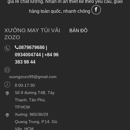
giá rẻ chất lượng. Nhận in ấn thiết kế theo yêu cầu, giao
hàng toàn quốc, nhanh chóng
XƯỞNG MAY TÚI VẢI
BẢN ĐỒ
ZOZO
0879679686 |
0934004744 | +84 96
383 98 44
xuongzozo99@gmail.com
8:00-17:30
Số 8 đường T4B, Tây
Thạnh, Tân Phú,
TP.HCM
Xưởng: 965/36/29
Quang Trung, P.14, Gò
Vấp, HCM