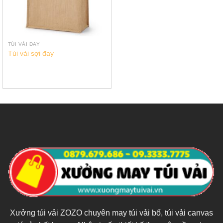
TÚI VẢI ĐAY
Túi vải sợi đay
Xưởng túi vải ZOZO chuyên may túi vải bố, túi vải canvas