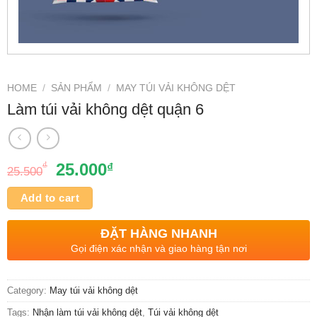
HOME
/
SẢN PHẨM
/
MAY TÚI VẢI KHÔNG DỆT
Làm túi vải không dệt quận 6
₫
25.000
₫
25.500
Add to cart
ĐẶT HÀNG NHANH
Gọi điện xác nhận và giao hàng tận nơi
Category:
May túi vải không dệt
Tags:
Nhận làm túi vải không dệt
,
Túi vải không dệt