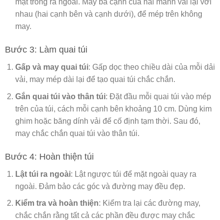
mặt trong ra ngoài. May ba cạnh của hai mảnh vải lại với
nhau (hai cạnh bên và cạnh dưới), để mép trên không
may.
Bước 3: Làm quai túi
Gấp và may quai túi
: Gấp dọc theo chiều dài của mỗi dải
vải, may mép dài lại để tạo quai túi chắc chắn.
Gắn quai túi vào thân túi
: Đặt đầu mỗi quai túi vào mép
trên của túi, cách mỗi cạnh bên khoảng 10 cm. Dùng kim
ghim hoặc băng dính vải để cố định tạm thời. Sau đó,
may chắc chắn quai túi vào thân túi.
Bước 4: Hoàn thiện túi
Lật túi ra ngoài
: Lật ngược túi để mặt ngoài quay ra
ngoài. Đảm bảo các góc và đường may đều đẹp.
Kiểm tra và hoàn thiện
: Kiểm tra lại các đường may,
chắc chắn rằng tất cả các phần đều được may chắc