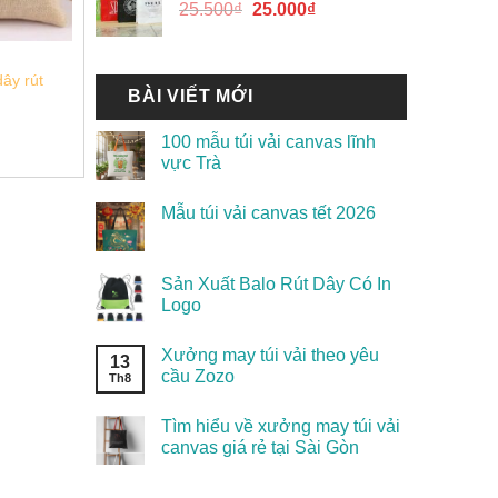
25.500
₫
25.000
₫
dây rút
BÀI VIẾT MỚI
100 mẫu túi vải canvas lĩnh
vực Trà
Mẫu túi vải canvas tết 2026
Sản Xuất Balo Rút Dây Có In
Logo
Xưởng may túi vải theo yêu
13
cầu Zozo
Th8
Tìm hiểu về xưởng may túi vải
canvas giá rẻ tại Sài Gòn