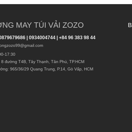
NG MAY TÚI VẢI ZOZO
B
0879679686 | 0934004744 | +84 96 383 98 44
ongzozo99@gmail.com
00-17:30
 8 đường T4B, Tây Thạnh, Tân Phú, TP.HCM
ởng: 965/36/29 Quang Trung, P.14, Gò Vấp, HCM