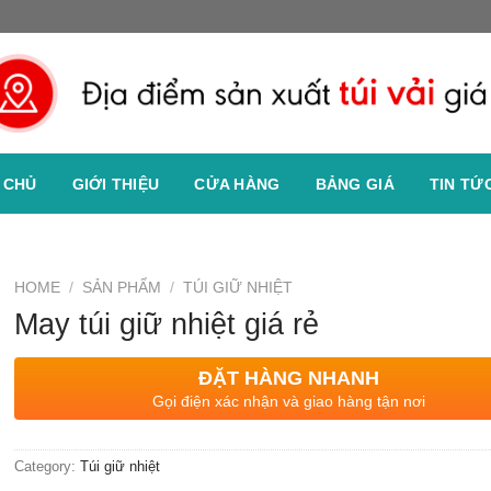
 CHỦ
GIỚI THIỆU
CỬA HÀNG
BẢNG GIÁ
TIN TỨ
HOME
/
SẢN PHẨM
/
TÚI GIỮ NHIỆT
May túi giữ nhiệt giá rẻ
ĐẶT HÀNG NHANH
Gọi điện xác nhận và giao hàng tận nơi
Category:
Túi giữ nhiệt