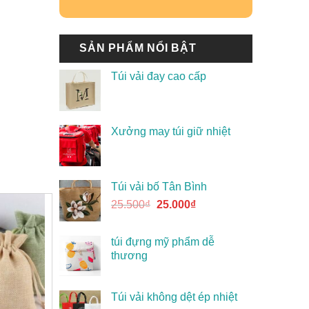
SẢN PHẨM NỔI BẬT
Túi vải đay cao cấp
Xưởng may túi giữ nhiệt
Túi vải bố Tân Bình
25.500
₫
25.000
₫
túi đựng mỹ phẩm dễ
thương
Túi vải không dệt ép nhiệt