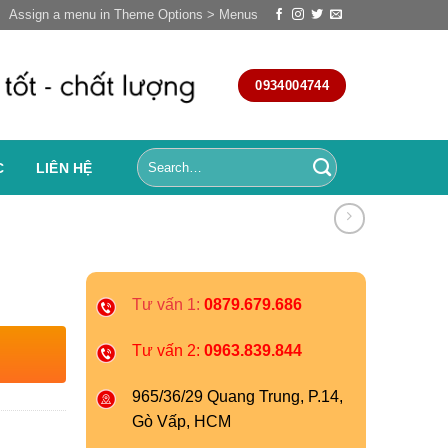
Assign a menu in Theme Options > Menus
0934004744
C
LIÊN HỆ
Tư vấn 1:
0879.679.686
Tư vấn 2:
0963.839.844
965/36/29 Quang Trung, P.14,
Gò Vấp, HCM