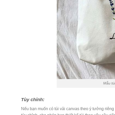
Mẫu túi
Tùy chỉnh:
Nếu bạn muốn có túi vải canvas theo ý tưởng riêng