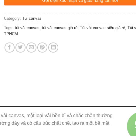
Gọi điện xác nhận và giao hàng tận nơi
Category:
Túi canvas
Tags:
túi vải canvas
,
túi vải canvas giá rẻ
,
Túi vải canvas siêu giá rẻ
,
Túi 
TPHCM
ừ vải canvas, một loại vải bền bỉ và chắc chắn thường
ờng dày và có cấu trúc chặt chẽ, tạo ra một bề mặt