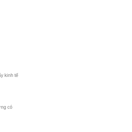
y kinh tế
ờng có