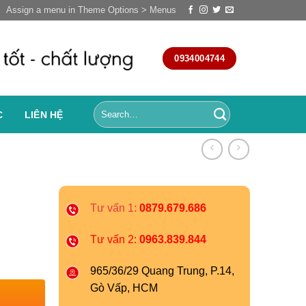
Assign a menu in Theme Options > Menus
0934004744
C
LIÊN HỆ
Tư vấn 1:
0879.679.686
Tư vấn 2:
0963.839.844
965/36/29 Quang Trung, P.14,
Gò Vấp, HCM