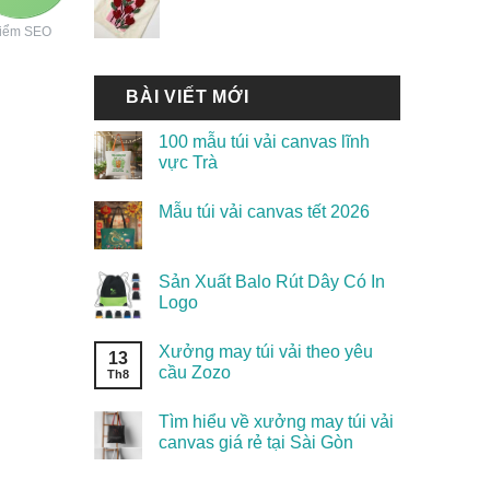
iểm SEO
BÀI VIẾT MỚI
100 mẫu túi vải canvas lĩnh
vực Trà
Mẫu túi vải canvas tết 2026
Sản Xuất Balo Rút Dây Có In
Logo
Xưởng may túi vải theo yêu
13
cầu Zozo
Th8
Tìm hiểu về xưởng may túi vải
canvas giá rẻ tại Sài Gòn