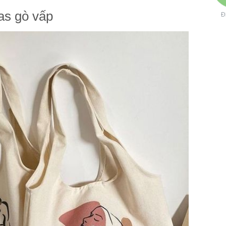
as gò vấp
Đ