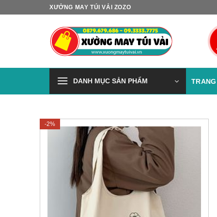
Skip
XƯỞNG MAY TÚI VẢI ZOZO
to
content
DANH MỤC SẢN PHẨM
TRANG
-2%