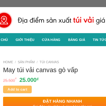
 CHỦ
GIỚI THIỆU
CỬA HÀNG
BẢNG GIÁ
TIN TỨ
HOME
/
SẢN PHẨM
/
TÚI CANVAS
May túi vải canvas gò vấp
₫
25.000
₫
25.500
Add to cart
ĐẶT HÀNG NHANH