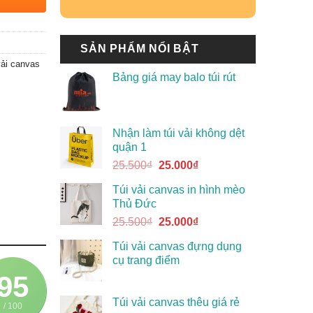
SẢN PHẨM NỔI BẬT
vải canvas
Bảng giá may balo túi rút
Nhận làm túi vải không dệt
quận 1
25.500
₫
25.000
₫
Túi vải canvas in hình mèo
Thủ Đức
25.500
₫
25.000
₫
Túi vải canvas đựng dụng
cụ trang điểm
95
Túi vải canvas thêu giá rẻ
/ 100