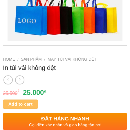
HOME
/
SẢN PHẨM
/
MAY TÚI VẢI KHÔNG DỆT
In túi vải không dệt
₫
25.000
₫
25.500
Add to cart
ĐẶT HÀNG NHANH
Gọi điện xác nhận và giao hàng tận nơi