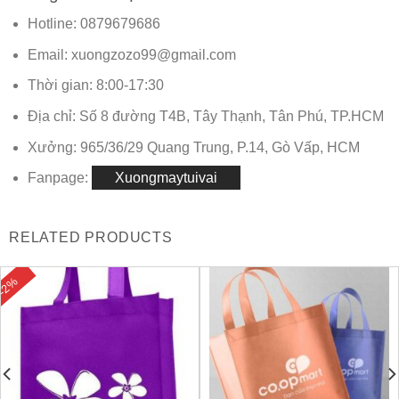
Hotline: 0879679686
Email: xuongzozo99@gmail.com
Thời gian: 8:00-17:30
Địa chỉ: Số 8 đường T4B, Tây Thạnh, Tân Phú, TP.HCM
Xưởng: 965/36/29 Quang Trung, P.14, Gò Vấp, HCM
Fanpage:
Xuongmaytuivai
RELATED PRODUCTS
-2%