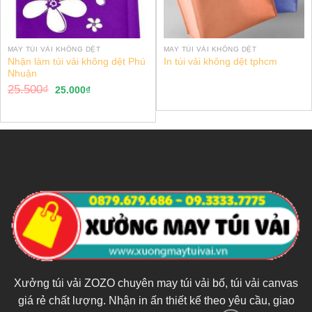
MAY TÚI VẢI KHÔNG DỆT
MAY TÚI VẢI KHÔNG DỆT
Nhận làm túi vải không dệt Phú
In túi vải không dệt tphcm
Nhuận
25.500
₫
25.000
₫
Xưởng túi vải ZOZO chuyên may túi vải bố, túi vải canvas
giá rẻ chất lượng. Nhận in ấn thiết kế theo yêu cầu, giao