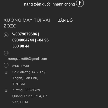
hàng toàn quốc, nhanh chóng
XƯỞNG MAY TÚI VẢI
BẢN ĐỒ
ZOZO
0879679686 |
0934004744 | +84 96
383 98 44
xuongzozo99@gmail.com
8:00-17:30
Số 8 đường T4B, Tây
Thạnh, Tân Phú,
TP.HCM
Xưởng: 965/36/29
Quang Trung, P.14, Gò
Vấp, HCM