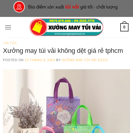
Skip
to
content
0
TIN TỨC
Xưởng may túi vải không dệt giá rẻ tphcm
POSTED ON
13 THÁNG 8, 2024
BY
XƯỞNG MAY TÚI VẢI ZOZO