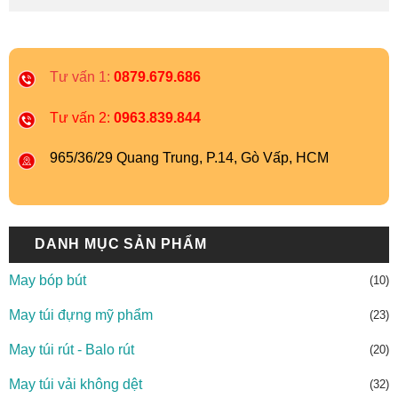
Tư vấn 1:
0879.679.686
Tư vấn 2:
0963.839.844
965/36/29 Quang Trung, P.14, Gò Vấp, HCM
DANH MỤC SẢN PHẨM
May bóp bút
(10)
May túi đựng mỹ phẩm
(23)
May túi rút - Balo rút
(20)
May túi vải không dệt
(32)