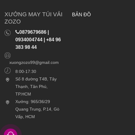
XƯỞNG MAY TÚI VẢI
BẢN ĐỒ
ZOZO
0879679686 |
0934004744 | +84 96
383 98 44
xuongzozo99@gmail.com
8:00-17:30
Số 8 đường T4B, Tây
Thạnh, Tân Phú,
TP.HCM
Xưởng: 965/36/29
Quang Trung, P.14, Gò
Vấp, HCM