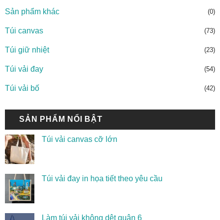
Sản phẩm khác
(0)
Túi canvas
(73)
Túi giữ nhiệt
(23)
Túi vải đay
(54)
Túi vải bố
(42)
SẢN PHẨM NỔI BẬT
Túi vải canvas cỡ lớn
Túi vải đay in họa tiết theo yêu cầu
Làm túi vải không dệt quận 6