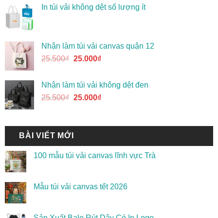
In túi vải không dệt số lượng ít
Nhận làm túi vải canvas quận 12
25.500
₫
25.000
₫
Nhận làm túi vải không dệt đen
25.500
₫
25.000
₫
BÀI VIẾT MỚI
100 mẫu túi vải canvas lĩnh vực Trà
Mẫu túi vải canvas tết 2026
Sản Xuất Balo Rút Dây Có In Logo