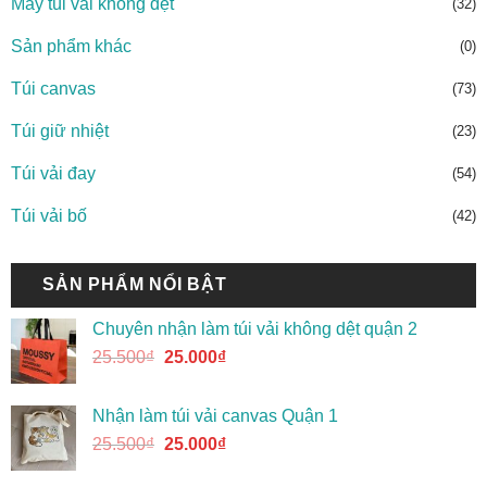
May túi vải không dệt
(32)
Sản phẩm khác
(0)
Túi canvas
(73)
Túi giữ nhiệt
(23)
Túi vải đay
(54)
Túi vải bố
(42)
SẢN PHẨM NỔI BẬT
Chuyên nhận làm túi vải không dệt quận 2
25.500
₫
25.000
₫
Nhận làm túi vải canvas Quận 1
25.500
₫
25.000
₫