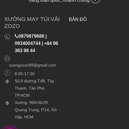
hàng toàn quốc, nhanh chóng
XƯỞNG MAY TÚI VẢI
BẢN ĐỒ
ZOZO
0879679686 |
0934004744 | +84 96
383 98 44
xuongzozo99@gmail.com
8:00-17:30
Số 8 đường T4B, Tây
Thạnh, Tân Phú,
TP.HCM
Xưởng: 965/36/29
Quang Trung, P.14, Gò
Vấp, HCM