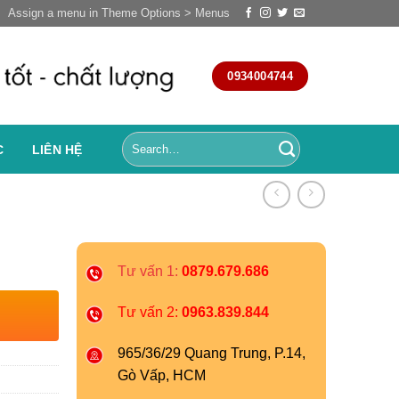
Assign a menu in Theme Options > Menus
0934004744
C
LIÊN HỆ
Tư vấn 1:
0879.679.686
Tư vấn 2:
0963.839.844
965/36/29 Quang Trung, P.14,
Gò Vấp, HCM