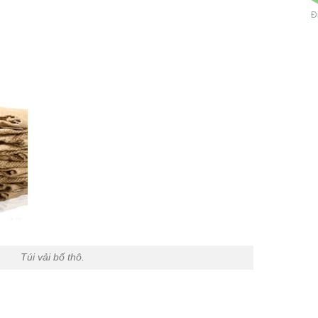
Đ
Túi vải bố thô.