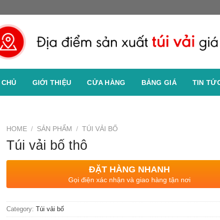
 CHỦ
GIỚI THIỆU
CỬA HÀNG
BẢNG GIÁ
TIN TỨ
HOME
/
SẢN PHẨM
/
TÚI VẢI BỐ
Túi vải bố thô
ĐẶT HÀNG NHANH
Gọi điện xác nhận và giao hàng tận nơi
Category:
Túi vải bố