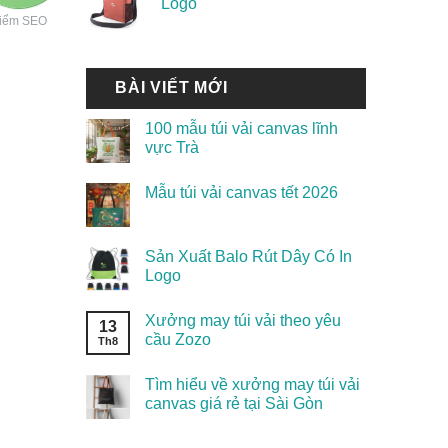
Logo
iểm SEO
BÀI VIẾT MỚI
100 mẫu túi vải canvas lĩnh
vực Trà
Mẫu túi vải canvas tết 2026
Sản Xuất Balo Rút Dây Có In
Logo
Xưởng may túi vải theo yêu
13
cầu Zozo
Th8
Tìm hiểu về xưởng may túi vải
canvas giá rẻ tại Sài Gòn