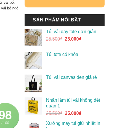
úi vải bố
,
 vải bố ngộ
SẢN PHẨM NỔI BẬT
Túi vải đay tote đơn giản
25.500
₫
25.000
₫
Túi tote có khóa
Túi vải canvas đen giá rẻ
Nhận làm túi vải không dệt
quận 1
98
25.500
₫
25.000
₫
/ 100
Xưởng may túi giữ nhiệt in