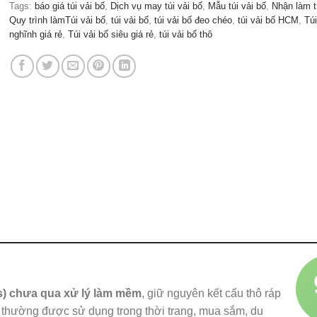
Tags:
báo giá túi vải bố
,
Dịch vụ may túi vải bố
,
Mẫu túi vải bố
,
Nhận làm t
Quy trình làmTúi vải bố
,
túi vải bố
,
túi vải bố đeo chéo
,
túi vải bố HCM
,
Túi
nghĩnh giá rẻ
,
Túi vải bố siêu giá rẻ
,
túi vải bố thô
s) chưa qua xử lý làm mềm
, giữ nguyên kết cấu thô ráp
o, thường được sử dụng trong thời trang, mua sắm, du