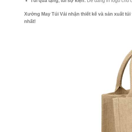
Túi quà tặng, túi sự kiện:
Dễ dàng in logo cho 
Xưởng May Túi Vải nhận thiết kế và sản xuất túi
nhất!