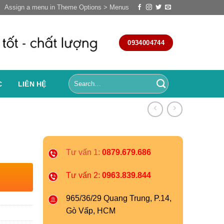
Assign a menu in Theme Options > Menus
0934004744
C
LIÊN HỆ
Tư vấn 1:
0879.679.686
Tư vấn 2:
0963.839.844
965/36/29 Quang Trung, P.14,
Gò Vấp, HCM