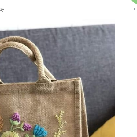
ay:
Đ