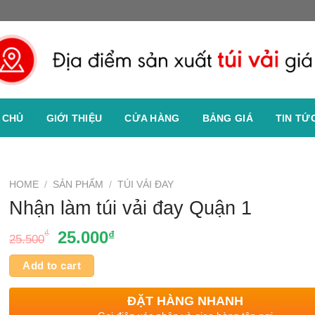
 CHỦ
GIỚI THIỆU
CỬA HÀNG
BẢNG GIÁ
TIN TỨ
HOME
/
SẢN PHẨM
/
TÚI VẢI ĐAY
Nhận làm túi vải đay Quận 1
₫
25.000
₫
25.500
Add to cart
ĐẶT HÀNG NHANH