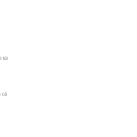
 túi
h cá