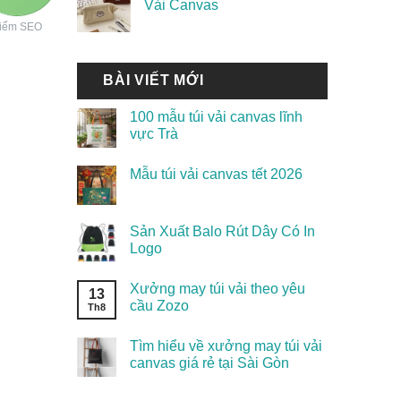
Vải Canvas
iểm SEO
BÀI VIẾT MỚI
100 mẫu túi vải canvas lĩnh
vực Trà
Mẫu túi vải canvas tết 2026
Sản Xuất Balo Rút Dây Có In
Logo
Xưởng may túi vải theo yêu
13
cầu Zozo
Th8
Tìm hiểu về xưởng may túi vải
canvas giá rẻ tại Sài Gòn