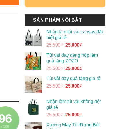
SẢN PHẨM NỔI BẬT
Nhận làm túi vải canvas đặc
biệt giá rẻ
25.500
₫
25.000
₫
Túi vải đay dạng hộp làm
quà tặng ZOZO
25.500
₫
25.000
₫
Túi vải đay quà tặng giá rẻ
25.500
₫
25.000
₫
Nhận làm túi vải không dệt
giá rẻ
96
25.500
₫
25.000
₫
Xưởng May Túi Đựng Bút
/ 100