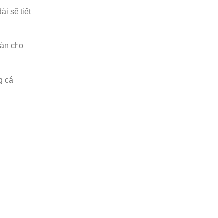
i sẽ tiết
oàn cho
g cá