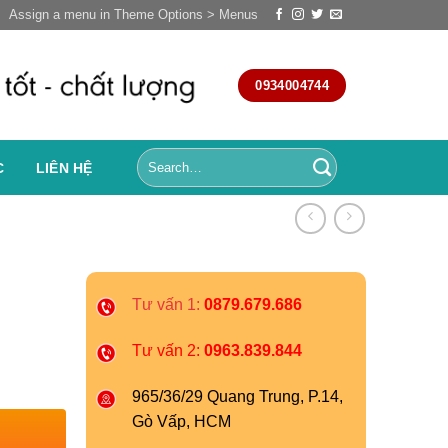
Assign a menu in Theme Options > Menus
0934004744
C
LIÊN HỆ
Tư vấn 1:
0879.679.686
Tư vấn 2:
0963.839.844
965/36/29 Quang Trung, P.14,
Gò Vấp, HCM