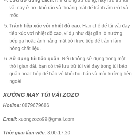
Lưu trữ đúng cách
: Khi không sử dụng, hãy lưu trữ túi
vải đay ở nơi khô ráo và thoáng mát để tránh ẩm ướt và
mốc.
Tránh tiếp xúc với nhiệt độ cao
: Hạn chế để túi vải đay
tiếp xúc với nhiệt độ cao, ví dụ như đặt gần lò nướng,
bếp ga hoặc ánh nắng mặt trời trực tiếp để tránh làm
hỏng chất liệu.
Sử dụng túi bảo quản
: Nếu không sử dụng trong một
thời gian dài, bạn có thể lưu trữ túi vải đay trong túi bảo
quản hoặc hộp để bảo vệ khỏi bụi bẩn và môi trường bên
ngoài.
XƯỞNG MAY TÚI VẢI ZOZO
Hotline:
0879679686
Email:
xuongzozo99@gmail.com
Thời gian làm việc:
8:00-17:30