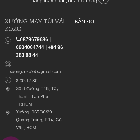
hàng toàn quốc, nhanh chóng
XƯỞNG MAY TÚI VẢI
BẢN ĐỒ
ZOZO
0879679686 |
0934004744 | +84 96
383 98 44
xuongzozo99@gmail.com
8:00-17:30
Số 8 đường T4B, Tây
Thạnh, Tân Phú,
TP.HCM
Xưởng: 965/36/29
Quang Trung, P.14, Gò
Vấp, HCM