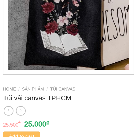
HOME
/
SẢN PHẨM
/
TÚI CANVAS
Túi vải canvas TPHCM
₫
25.000
₫
25.500
Add to cart