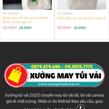
TÚI CANVAS
TÚI CANVAS
Nhận làm túi vải canvas quận
Nhận làm túi vải canvas quận 2
Bình Thạnh giá rẻ
25.500
₫
25.500
₫
25.000
₫
25.000
₫
Xưởng túi vải ZOZO chuyên may túi vải bố, túi vải canvas
giá rẻ chất lượng. Nhận in ấn thiết kế theo yêu cầu, giao