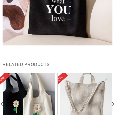
RELATED PRODUCTS
-2%
-2%