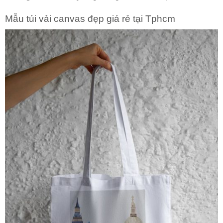
Mẫu túi vải canvas đẹp giá rẻ tại Tphcm