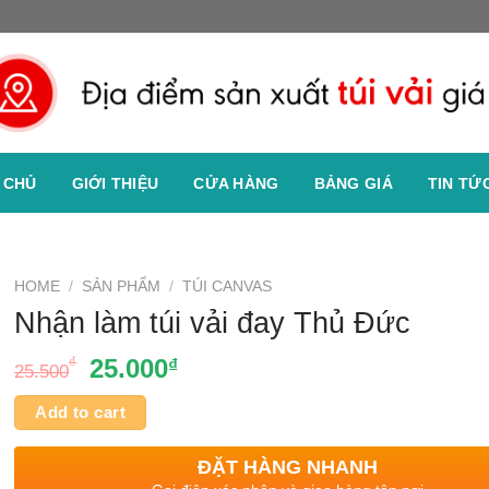
 CHỦ
GIỚI THIỆU
CỬA HÀNG
BẢNG GIÁ
TIN TỨ
HOME
/
SẢN PHẨM
/
TÚI CANVAS
Nhận làm túi vải đay Thủ Đức
₫
25.000
₫
25.500
Add to cart
ĐẶT HÀNG NHANH