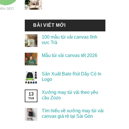
iểm SEO
BÀI VIẾT MỚI
100 mẫu túi vải canvas lĩnh
vực Trà
Mẫu túi vải canvas tết 2026
Sản Xuất Balo Rút Dây Có In
Logo
Xưởng may túi vải theo yêu
13
cầu Zozo
Th8
Tìm hiểu về xưởng may túi vải
canvas giá rẻ tại Sài Gòn