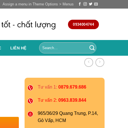
Assign a menu in Theme Options > Menus
0934004744
C
LIÊN HỆ
Tư vấn 1:
0879.679.686
Tư vấn 2:
0963.839.844
965/36/29 Quang Trung, P.14,
Gò Vấp, HCM