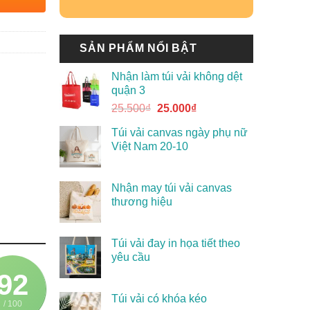
SẢN PHẨM NỔI BẬT
Nhận làm túi vải không dệt
quận 3
25.500
₫
25.000
₫
Túi vải canvas ngày phụ nữ
Việt Nam 20-10
Nhận may túi vải canvas
thương hiệu
Túi vải đay in họa tiết theo
yêu cầu
92
Túi vải có khóa kéo
/ 100