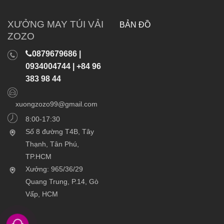
XƯỞNG MAY TÚI VẢI
BẢN ĐỒ
ZOZO
0879679686 |
0934004744 | +84 96
383 98 44
xuongzozo99@gmail.com
8:00-17:30
Số 8 đường T4B, Tây
Thạnh, Tân Phú,
TP.HCM
Xưởng: 965/36/29
Quang Trung, P.14, Gò
Vấp, HCM