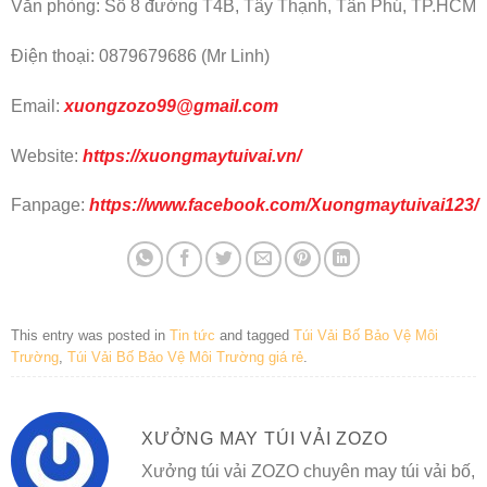
Văn phòng: Số 8 đường T4B, Tây Thạnh, Tân Phú, TP.HCM
Điện thoại: 0879679686 (Mr Linh)
Email:
xuongzozo99@gmail.com
Website:
https://xuongmaytuivai.vn/
Fanpage:
https://www.facebook.com/Xuongmaytuivai123/
This entry was posted in
Tin tức
and tagged
Túi Vải Bố Bảo Vệ Môi
Trường
,
Túi Vải Bố Bảo Vệ Môi Trường giá rẻ
.
XƯỞNG MAY TÚI VẢI ZOZO
Xưởng túi vải ZOZO chuyên may túi vải bố,