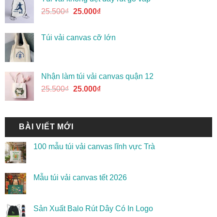
25.500
₫
25.000
₫
Túi vải canvas cỡ lớn
Nhận làm túi vải canvas quận 12
25.500
₫
25.000
₫
BÀI VIẾT MỚI
100 mẫu túi vải canvas lĩnh vực Trà
Mẫu túi vải canvas tết 2026
Sản Xuất Balo Rút Dây Có In Logo