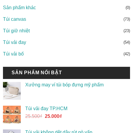
Sản phẩm khác
(0)
Túi canvas
(73)
Túi giữ nhiệt
(23)
Túi vải đay
(54)
Túi vải bố
(42)
SẢN PHẨM NỔI BẬT
Xưởng may ví túi bóp đựng mỹ phẩm
Túi vải đay TP.HCM
25.500
₫
25.000
₫
Túi vải không dệt dây rút gò vấp