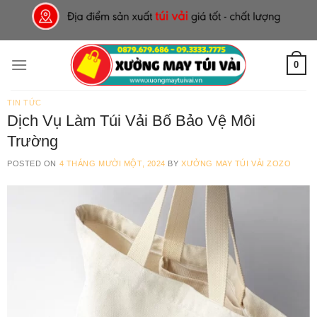
Skip
to
content
0
TIN TỨC
Dịch Vụ Làm Túi Vải Bố Bảo Vệ Môi
Trường
POSTED ON
4 THÁNG MƯỜI MỘT, 2024
BY
XƯỞNG MAY TÚI VẢI ZOZO