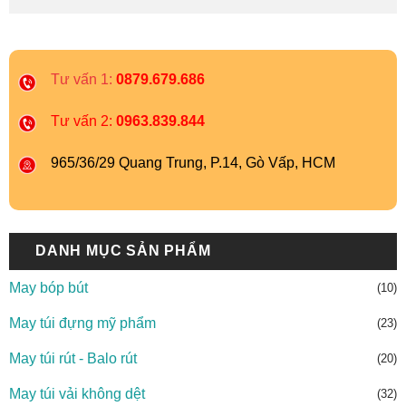
Tư vấn 1:
0879.679.686
Tư vấn 2:
0963.839.844
965/36/29 Quang Trung, P.14, Gò Vấp, HCM
DANH MỤC SẢN PHẨM
May bóp bút
(10)
May túi đựng mỹ phẩm
(23)
May túi rút - Balo rút
(20)
May túi vải không dệt
(32)