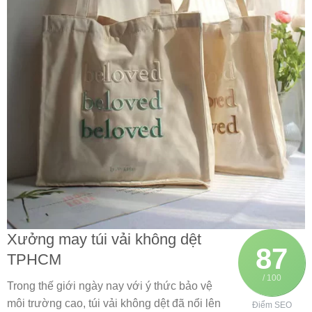
Xưởng may túi vải không dệt
87
TPHCM
/ 100
Trong thế giới ngày nay với ý thức bảo vệ
môi trường cao, túi vải không dệt đã nổi lên
Điểm SEO