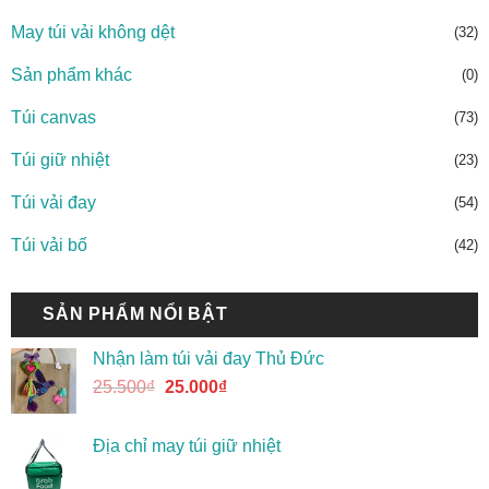
May túi vải không dệt
(32)
Sản phẩm khác
(0)
Túi canvas
(73)
Túi giữ nhiệt
(23)
Túi vải đay
(54)
Túi vải bố
(42)
SẢN PHẨM NỔI BẬT
Nhận làm túi vải đay Thủ Đức
25.500
₫
25.000
₫
Địa chỉ may túi giữ nhiệt