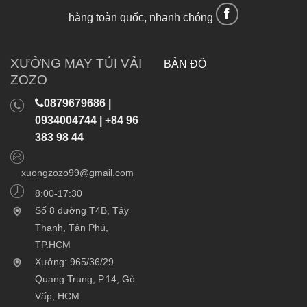
hàng toàn quốc, nhanh chóng
XƯỞNG MAY TÚI VẢI
BẢN ĐỒ
ZOZO
0879679686 |
0934004744 | +84 96
383 98 44
xuongzozo99@gmail.com
8:00-17:30
Số 8 đường T4B, Tây
Thạnh, Tân Phú,
TP.HCM
Xưởng: 965/36/29
Quang Trung, P.14, Gò
Vấp, HCM