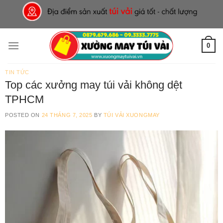
Skip
to
content
0
TIN TỨC
Top các xưởng may túi vải không dệt
TPHCM
POSTED ON
24 THÁNG 7, 2025
BY
TÚI VẢI XUONGMAY