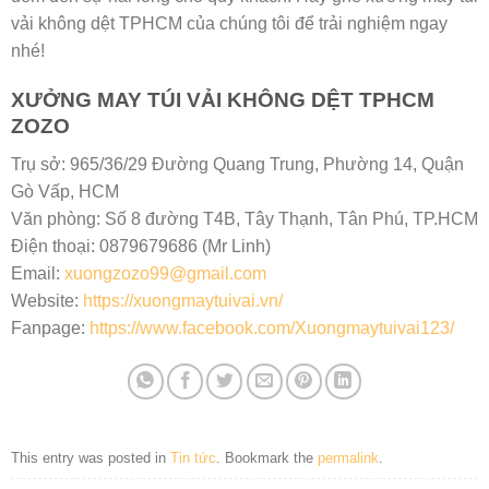
vải không dệt TPHCM của chúng tôi để trải nghiệm ngay
nhé!
XƯỞNG MAY TÚI VẢI KHÔNG DỆT TPHCM
ZOZO
Trụ sở: 965/36/29 Đường Quang Trung, Phường 14, Quận
Gò Vấp, HCM
Văn phòng: Số 8 đường T4B, Tây Thạnh, Tân Phú, TP.HCM
Điện thoại: 0879679686 (Mr Linh)
Email:
xuongzozo99@gmail.com
Website:
https://xuongmaytuivai.vn/
Fanpage:
https://www.facebook.com/Xuongmaytuivai123/
This entry was posted in
Tin tức
. Bookmark the
permalink
.