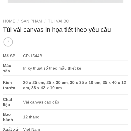
HOME
/
SẢN PHẨM
/
TÚI VẢI BỐ
Túi vải canvas in họa tiết theo yêu cầu
Mã SP
CP-1544B
Màu
In kỹ thuật số theo mẫu thiết kế
sắc
Kích
20 x 25 cm,
25 x 30 cm,
30 x 35 x 10 cm,
35 x 40 x 12
thước
cm,
38 x 42 x 10 cm
Chất
Vải canvas cao cấp
liệu
Bảo
12 tháng
hành
Xuất xứ
Việt Nam