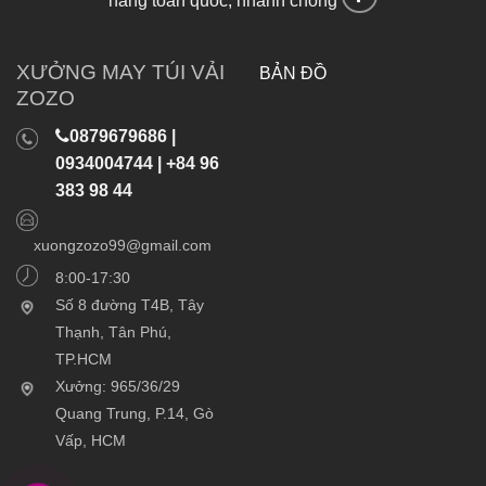
hàng toàn quốc, nhanh chóng
XƯỞNG MAY TÚI VẢI
BẢN ĐỒ
ZOZO
0879679686 |
0934004744 | +84 96
383 98 44
xuongzozo99@gmail.com
8:00-17:30
Số 8 đường T4B, Tây
Thạnh, Tân Phú,
TP.HCM
Xưởng: 965/36/29
Quang Trung, P.14, Gò
Vấp, HCM