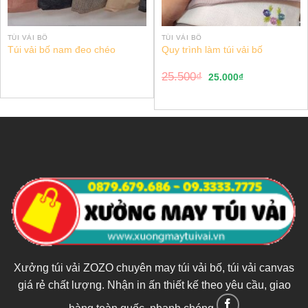
TÚI VẢI BỐ
TÚI VẢI BỐ
Túi vải bố nam đeo chéo
Quy trình làm túi vải bố
25.500
₫
25.000
₫
Xưởng túi vải ZOZO chuyên may túi vải bố, túi vải canvas
giá rẻ chất lượng. Nhận in ấn thiết kế theo yêu cầu, giao