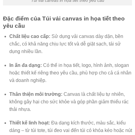
Túi vải canvas in họa tiết theo yêu cầu
Đặc điểm của Túi vải canvas in họa tiết theo
yêu cầu
Chất liệu cao cấp:
Sử dụng vải canvas dày dặn, bền
chắc, có khả năng chịu lực tốt và dễ giặt sạch, tái sử
dụng nhiều lần.
In ấn đa dạng:
Có thể in họa tiết, logo, hình ảnh, slogan
hoặc thiết kế riêng theo yêu cầu, phù hợp cho cả cá nhân
và doanh nghiệp.
Thân thiện môi trường:
Canvas là chất liệu tự nhiên,
không gây hại cho sức khỏe và góp phần giảm thiểu rác
thải nhựa.
Thiết kế linh hoạt:
Đa dạng kích thước, màu sắc, kiểu
dáng – từ túi tote, túi đeo vai đến túi có khóa kéo hoặc nút