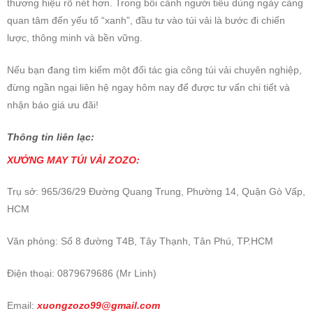
thương hiệu rõ nét hơn. Trong bối cảnh người tiêu dùng ngày càng
quan tâm đến yếu tố “xanh”, đầu tư vào túi vải là bước đi chiến
lược, thông minh và bền vững.
Nếu bạn đang tìm kiếm một đối tác gia công túi vải chuyên nghiệp,
đừng ngần ngại liên hệ ngay hôm nay để được tư vấn chi tiết và
nhận báo giá ưu đãi!
Thông tin liên lạc:
XƯỞNG MAY
TÚI VẢI ZOZO:
Trụ sở: 965/36/29 Đường Quang Trung, Phường 14, Quận Gò Vấp,
HCM
Văn phòng: Số 8 đường T4B, Tây Thạnh, Tân Phú, TP.HCM
Điện thoại: 0879679686 (Mr Linh)
Email:
xuongzozo99@gmail.com