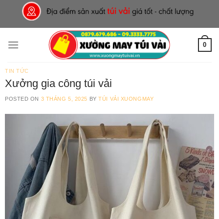
Skip
to
content
0
TIN TỨC
Xưởng gia công túi vải
POSTED ON
3 THÁNG 5, 2025
BY
TÚI VẢI XUONGMAY