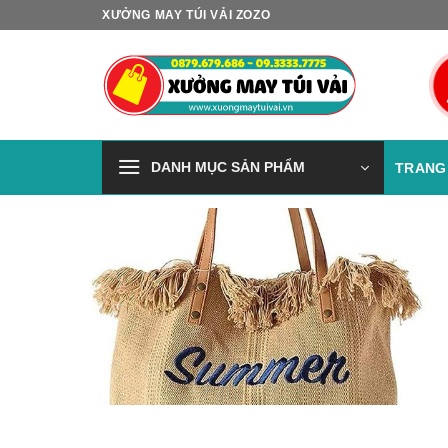
Skip
XƯỞNG MAY TÚI VẢI ZOZO
to
content
DANH MỤC SẢN PHẨM
TRANG