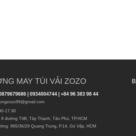
NG MAY TÚI VẢI ZOZO
B
0879679686 | 0934004744 | +84 96 383 98 44
ongzozo99@gmail.com
00-17:30
 8 đường T4B, Tây Thạnh, Tân Phú, TP.HCM
ởng: 965/36/29 Quang Trung, P.14, Gò Vấp, HCM