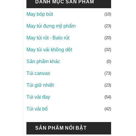
DANH MỤC SẢN PHẨM
May bóp bút
(10)
May túi đựng mỹ phẩm
(23)
May túi rút - Balo rút
(20)
May túi vải không dệt
(32)
Sản phẩm khác
(0)
Túi canvas
(73)
Túi giữ nhiệt
(23)
Túi vải đay
(54)
Túi vải bố
(42)
SẢN PHẨM NỔI BẬT