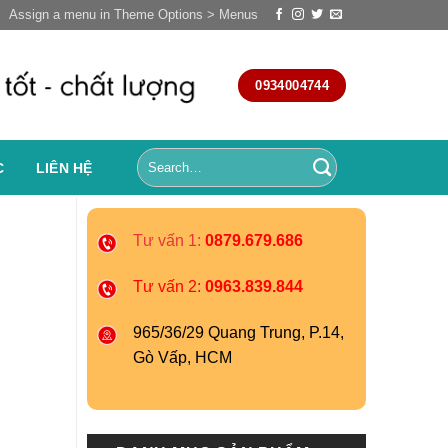
Assign a menu in Theme Options > Menus
0934004744
C
LIÊN HỆ
Tư vấn 1:
0879.679.686
Tư vấn 2:
0963.839.844
965/36/29 Quang Trung, P.14,
Gò Vấp, HCM