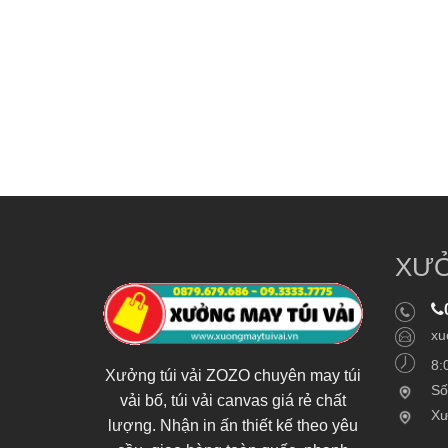
XƯỞ
xu
8:
Xưởng túi vải ZOZO chuyên may túi
Số
vải bố, túi vải canvas giá rẻ chất
Xư
lượng. Nhận in ấn thiết kế theo yêu