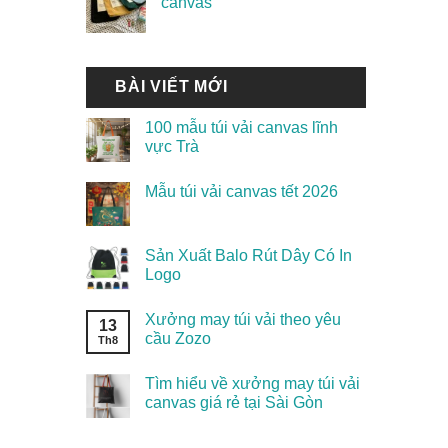
canvas
BÀI VIẾT MỚI
100 mẫu túi vải canvas lĩnh
vực Trà
Mẫu túi vải canvas tết 2026
Sản Xuất Balo Rút Dây Có In
Logo
Xưởng may túi vải theo yêu
13
cầu Zozo
Th8
Tìm hiểu về xưởng may túi vải
canvas giá rẻ tại Sài Gòn