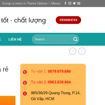
Assign a menu in Theme Options > Menus
0934004744
C
LIÊN HỆ
 rẻ
Tư vấn 1:
0879.679.686
Tư vấn 2:
0963.839.844
965/36/29 Quang Trung, P.14,
Gò Vấp, HCM