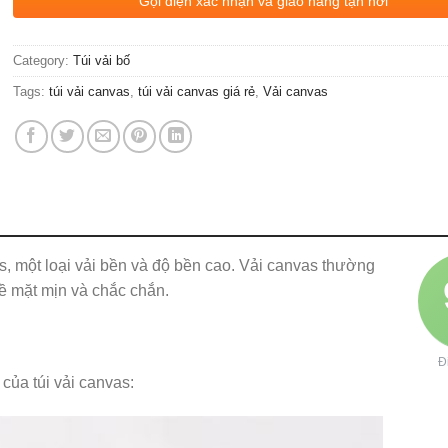
Gọi điện xác nhận và giao hàng tận nơi
Category:
Túi vải bố
Tags:
túi vải canvas
,
túi vải canvas giá rẻ
,
Vải canvas
as, một loại vải bền và độ bền cao. Vải canvas thường
bề mặt mịn và chắc chắn.
Đ
của túi vải canvas: