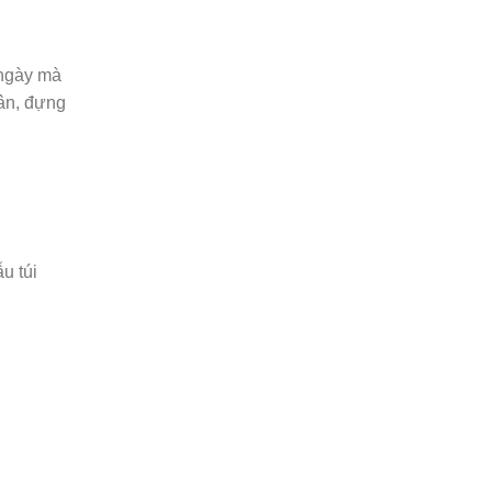
 ngày mà
ân, đựng
u túi