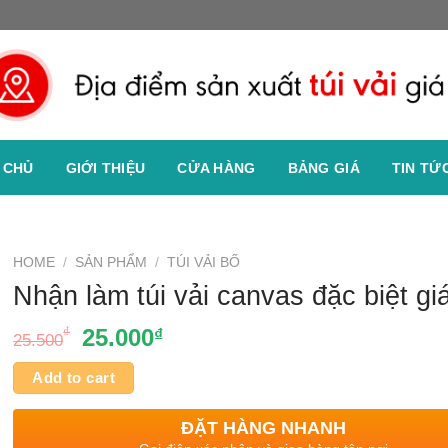
 CHỦ
GIỚI THIỆU
CỬA HÀNG
BẢNG GIÁ
TIN TỨ
HOME
/
SẢN PHẨM
/
TÚI VẢI BỐ
Nhận làm túi vải canvas đặc biệt giá
₫
25.000
₫
25.500
Add to cart
ĐẶT HÀNG NHANH