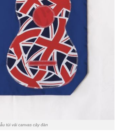
ẫu túi vải canvas cây đàn