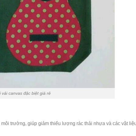
 vải canvas đặc biệt giá rẻ
i môi trường, giúp giảm thiểu lượng rác thải nhựa và các vật li