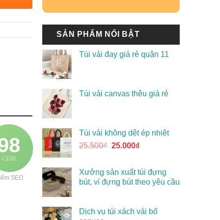
SẢN PHẨM NỔI BẬT
Túi vải đay giá rẻ quận 11
Túi vải canvas thêu giá rẻ
Túi vải không dệt ép nhiệt
98
25.500
₫
25.000
₫
/ 100
Xưởng sản xuất túi đựng
iểm SEO
bút, ví đựng bút theo yêu cầu
Dịch vụ túi xách vải bố