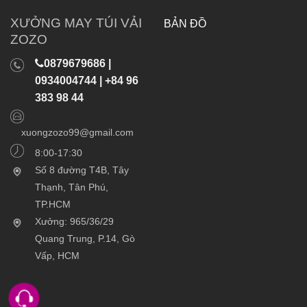
XƯỞNG MAY TÚI VẢI
BẢN ĐỒ
ZOZO
0879679686 |
0934004744 | +84 96
383 98 44
xuongzozo99@gmail.com
8:00-17:30
Số 8 đường T4B, Tây
Thạnh, Tân Phú,
TP.HCM
Xưởng: 965/36/29
Quang Trung, P.14, Gò
Vấp, HCM