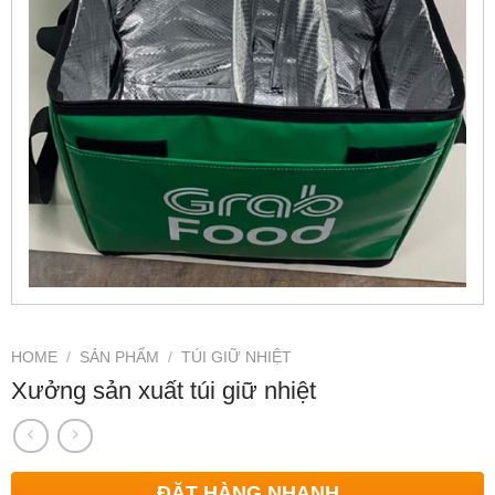
HOME
/
SẢN PHẨM
/
TÚI GIỮ NHIỆT
Xưởng sản xuất túi giữ nhiệt
ĐẶT HÀNG NHANH