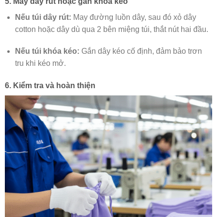
5. May dây rút hoặc gắn khóa kéo
Nếu túi dây rút:
May đường luồn dây, sau đó xỏ dây
cotton hoặc dây dù qua 2 bên miệng túi, thắt nút hai đầu.
Nếu túi khóa kéo:
Gắn dây kéo cố định, đảm bảo trơn
tru khi kéo mở.
6. Kiểm tra và hoàn thiện