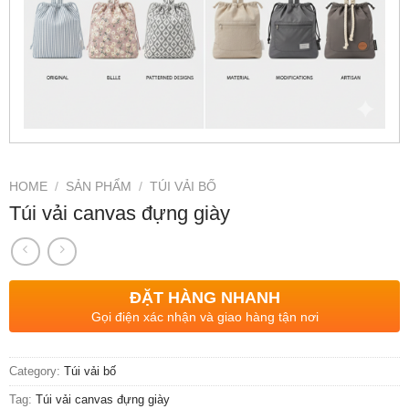
HOME
/
SẢN PHẨM
/
TÚI VẢI BỐ
Túi vải canvas đựng giày
ĐẶT HÀNG NHANH
Gọi điện xác nhận và giao hàng tận nơi
Category:
Túi vải bố
Tag:
Túi vải canvas đựng giày