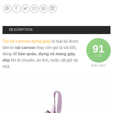
DESCRIPTION
Túi vải canvas đựng giày
là loại túi được
91
làm từ
vải canvas
(hay còn gọi là vải bố),
dùng để
bảo quản, đựng và mang giày
/ 100
dép
khi di chuyển, du lịch, hoặc cất giữ tại
Điểm SEO
nhà.