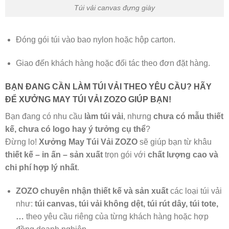
Túi vải canvas đựng giày
Đóng gói túi vào bao nylon hoặc hộp carton.
Giao đến khách hàng hoặc đối tác theo đơn đặt hàng.
BẠN ĐANG CẦN LÀM TÚI VẢI THEO YÊU CẦU? HÃY
ĐỂ XƯỞNG MAY TÚI VẢI ZOZO GIÚP BẠN!
Bạn đang có nhu cầu
làm túi vải
, nhưng
chưa có mẫu thiết
kế, chưa có logo hay ý tưởng cụ thể
?
Đừng lo!
Xưởng May Túi Vải ZOZO
sẽ giúp bạn từ khâu
thiết kế – in ấn – sản xuất
trọn gói với
chất lượng cao và
chi phí hợp lý nhất
.
ZOZO chuyên nhận thiết kế và sản xuất
các loại túi vải
như:
túi canvas, túi vải không dệt, túi rút dây, túi tote,
…
theo yêu cầu riêng của từng khách hàng hoặc hợp