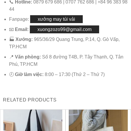
📞
Hotline:
0879 679 686 | 0707 762 686 | +84 96 383 98
44
Fanpage:
xưởng may túi vải
📧
Email:
xuongzozo99@gmail.com
🏭
Xưởng:
965/36/29 Quang Trung, P.14, Q. Gò Vấp,
TP.HCM
📍
Văn phòng:
Số 8 đường T4B, P. Tây Thạnh, Q. Tân
Phú, TP.HCM
🕗
Giờ làm việc:
8:00 – 17:30 (Thứ 2 – Thứ 7)
RELATED PRODUCTS