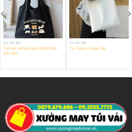
TÚI VẢI BỐ
TÚI VẢI BỐ
Túi vải canvas quà tăng theo
Túi Tote In Họa Tiết
yêu cầu