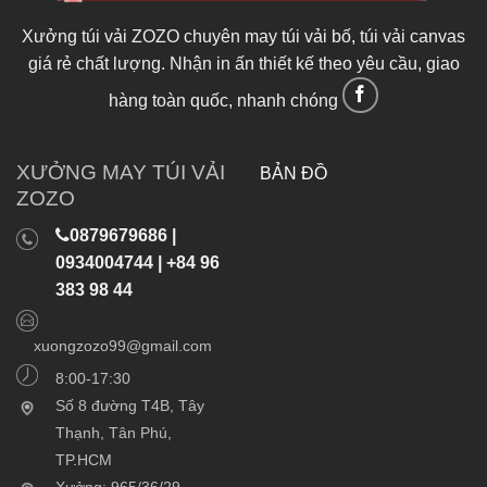
Xưởng túi vải ZOZO chuyên may túi vải bố, túi vải canvas
giá rẻ chất lượng. Nhận in ấn thiết kế theo yêu cầu, giao
hàng toàn quốc, nhanh chóng
XƯỞNG MAY TÚI VẢI
BẢN ĐỒ
ZOZO
0879679686 |
0934004744 | +84 96
383 98 44
xuongzozo99@gmail.com
8:00-17:30
Số 8 đường T4B, Tây
Thạnh, Tân Phú,
TP.HCM
Xưởng: 965/36/29