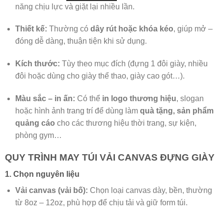
năng chịu lực và giặt lại nhiều lần.
Thiết kế:
Thường có
dây rút hoặc khóa kéo
, giúp mở –
đóng dễ dàng, thuận tiện khi sử dụng.
Kích thước:
Tùy theo mục đích (đựng 1 đôi giày, nhiều
đôi hoặc dùng cho giày thể thao, giày cao gót…).
Màu sắc – in ấn:
Có thể
in logo thương hiệu
, slogan
hoặc hình ảnh trang trí để dùng làm
quà tặng, sản phẩm
quảng cáo
cho các thương hiệu thời trang, sự kiện,
phòng gym…
QUY TRÌNH MAY TÚI VẢI CANVAS ĐỰNG GIÀY
1. Chọn nguyên liệu
Vải canvas (vải bố):
Chọn loại canvas dày, bền, thường
từ 8oz – 12oz, phù hợp để chịu tải và giữ form túi.