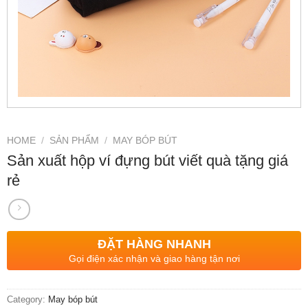
HOME
/
SẢN PHẨM
/
MAY BÓP BÚT
Sản xuất hộp ví đựng bút viết quà tặng giá
rẻ
ĐẶT HÀNG NHANH
Gọi điện xác nhận và giao hàng tận nơi
Category:
May bóp bút