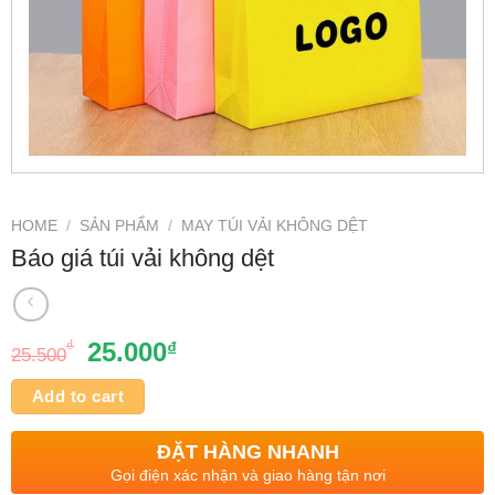
HOME
/
SẢN PHẨM
/
MAY TÚI VẢI KHÔNG DỆT
Báo giá túi vải không dệt
₫
25.000
₫
25.500
Add to cart
ĐẶT HÀNG NHANH
Gọi điện xác nhận và giao hàng tận nơi