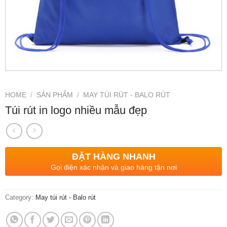
HOME
/
SẢN PHẨM
/
MAY TÚI RÚT - BALO RÚT
Túi rút in logo nhiều mẫu đẹp
ĐẶT HÀNG NHANH
Gọi điện xác nhận và giao hàng tận nơi
Category:
May túi rút - Balo rút