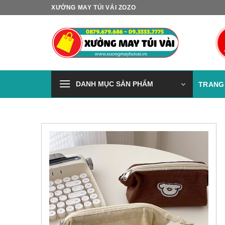
Skip
XƯỞNG MAY TÚI VẢI ZOZO
to
content
DANH MỤC SẢN PHẨM
TRANG