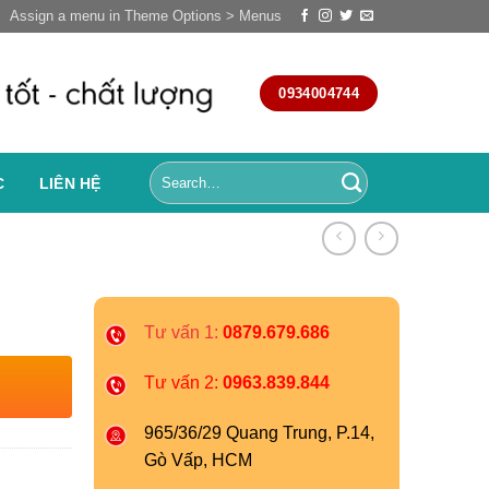
Assign a menu in Theme Options > Menus
0934004744
C
LIÊN HỆ
Tư vấn 1:
0879.679.686
Tư vấn 2:
0963.839.844
965/36/29 Quang Trung, P.14,
Gò Vấp, HCM