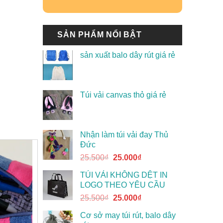
SẢN PHẨM NỔI BẬT
sản xuất balo dây rút giá rẻ
Túi vải canvas thỏ giá rẻ
Nhận làm túi vải đay Thủ
Đức
25.500
₫
25.000
₫
TÚI VẢI KHÔNG DỆT IN
LOGO THEO YÊU CẦU
25.500
₫
25.000
₫
Cơ sở may túi rút, balo dây