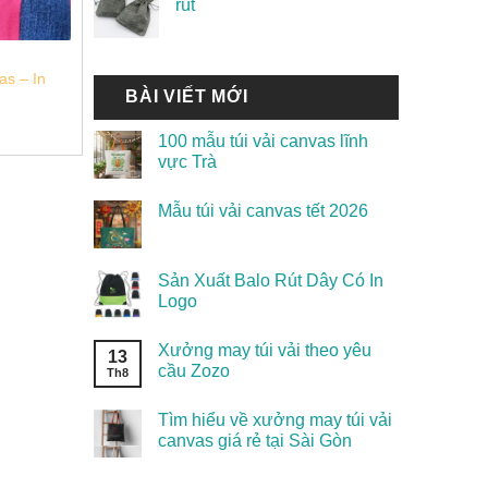
rút
as – In
BÀI VIẾT MỚI
100 mẫu túi vải canvas lĩnh
vực Trà
Mẫu túi vải canvas tết 2026
Sản Xuất Balo Rút Dây Có In
Logo
Xưởng may túi vải theo yêu
13
cầu Zozo
Th8
Tìm hiểu về xưởng may túi vải
canvas giá rẻ tại Sài Gòn