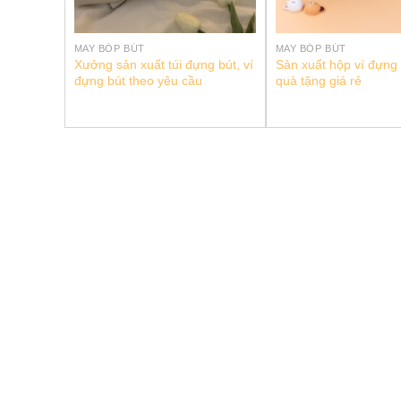
MAY BÓP BÚT
MAY BÓP BÚT
Bút Vải
Xưởng sản xuất túi đựng bút, ví
Sản xuất hộp ví đựng 
đựng bút theo yêu cầu
quà tặng giá rẻ