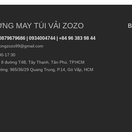
NG MAY TÚI VẢI ZOZO
B
0879679686 | 0934004744 | +84 96 383 98 44
ongzozo99@gmail.com
00-17:30
 8 đường T4B, Tây Thạnh, Tân Phú, TP.HCM
ởng: 965/36/29 Quang Trung, P.14, Gò Vấp, HCM