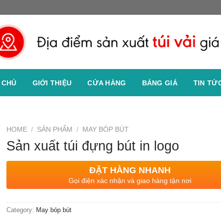
 CHỦ
GIỚI THIỆU
CỬA HÀNG
BẢNG GIÁ
TIN TỨ
HOME
/
SẢN PHẨM
/
MAY BÓP BÚT
Sản xuất túi đựng bút in logo
ĐẶT HÀNG NHANH
Gọi điện xác nhận và giao hàng tận nơi
Category:
May bóp bút