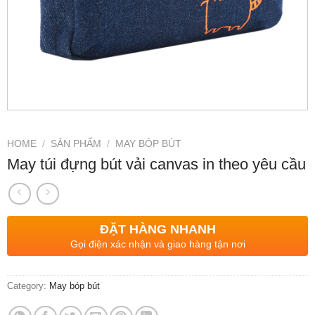
HOME
/
SẢN PHẨM
/
MAY BÓP BÚT
May túi đựng bút vải canvas in theo yêu cầu
ĐẶT HÀNG NHANH
Gọi điện xác nhận và giao hàng tận nơi
Category:
May bóp bút