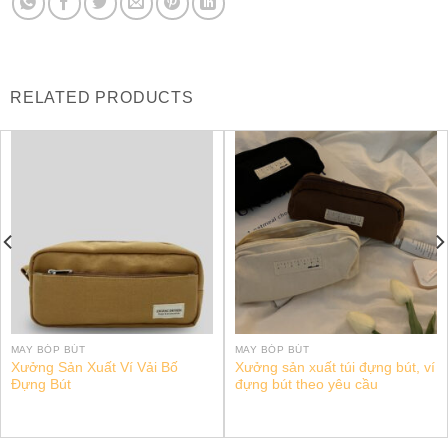
RELATED PRODUCTS
MAY BÓP BÚT
MAY BÓP BÚT
Xưởng Sản Xuất Ví Vải Bố
Xưởng sản xuất túi đựng bút, ví
Đựng Bút
đựng bút theo yêu cầu