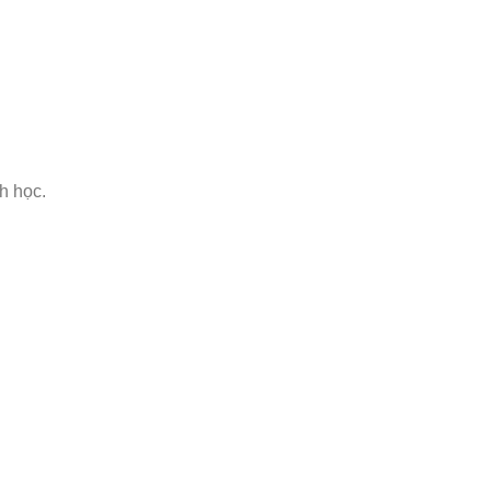
h học.
.