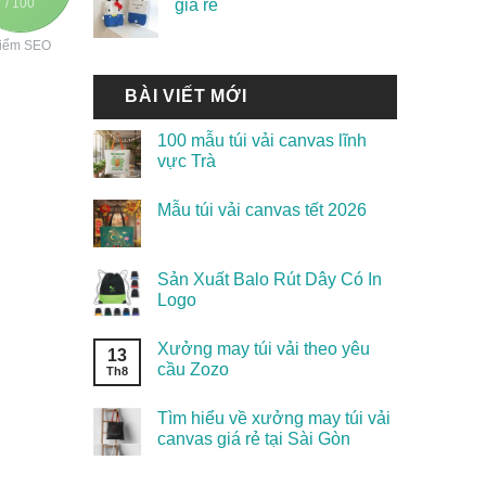
/ 100
giá rẻ
iểm SEO
BÀI VIẾT MỚI
100 mẫu túi vải canvas lĩnh
vực Trà
Mẫu túi vải canvas tết 2026
Sản Xuất Balo Rút Dây Có In
Logo
Xưởng may túi vải theo yêu
13
cầu Zozo
Th8
Tìm hiểu về xưởng may túi vải
canvas giá rẻ tại Sài Gòn