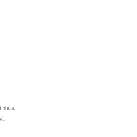
ải nhựa.
uả.