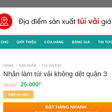
 CHỦ
GIỚI THIỆU
CỬA HÀNG
BẢNG GIÁ
TIN TỨ
HOME
/
SẢN PHẨM
/
TÚI VẢI ĐAY
Nhận làm túi vải không dệt quận 3
₫
25.000
₫
25.500
Add to cart
ĐẶT HÀNG NHANH