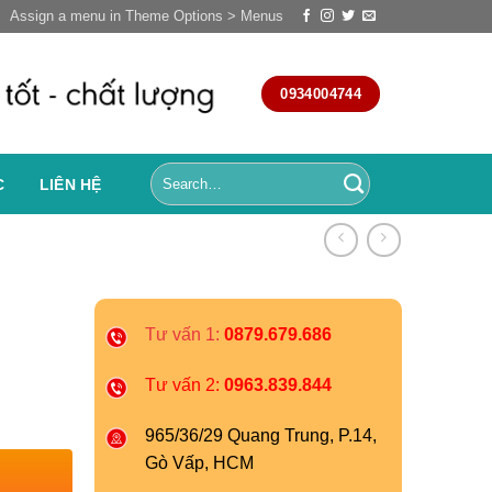
Assign a menu in Theme Options > Menus
0934004744
C
LIÊN HỆ
Tư vấn 1:
0879.679.686
Tư vấn 2:
0963.839.844
965/36/29 Quang Trung, P.14,
Gò Vấp, HCM