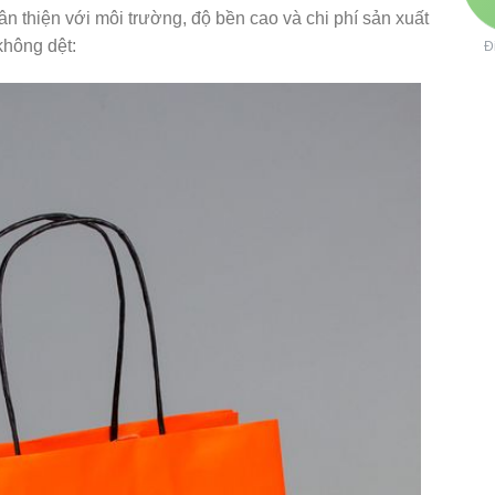
ân thiện với môi trường, độ bền cao và chi phí sản xuất
 không dệt:
Đ