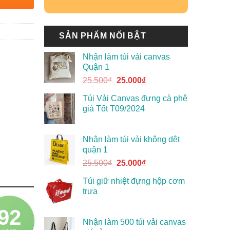
SẢN PHẨM NỔI BẬT
Nhận làm túi vải canvas
Quận 1
25.500
₫
25.000
₫
Túi Vải Canvas đựng cà phê
giá Tốt T09/2024
Nhận làm túi vải không dệt
quận 1
25.500
₫
25.000
₫
Túi giữ nhiệt đựng hộp cơm
trưa
92
Nhận làm 500 túi vải canvas