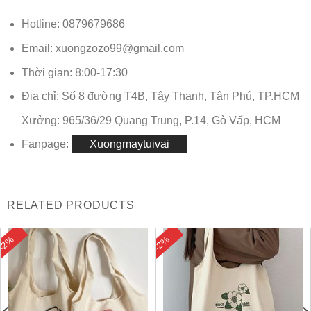
Hotline: 0879679686
Email: xuongzozo99@gmail.com
Thời gian: 8:00-17:30
Địa chỉ: Số 8 đường T4B, Tây Thạnh, Tân Phú, TP.HCM
Xưởng: 965/36/29 Quang Trung, P.14, Gò Vấp, HCM
Fanpage:
Xuongmaytuivai
RELATED PRODUCTS
-2%
-2%