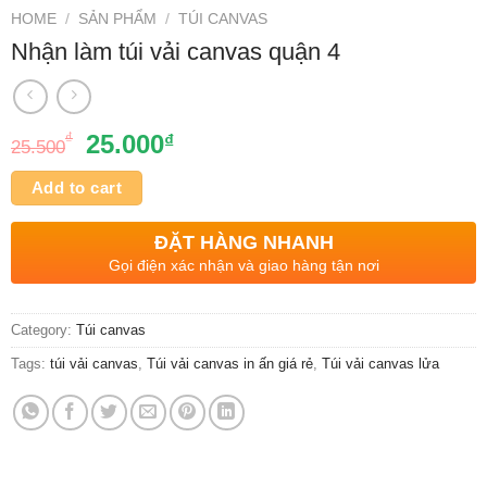
HOME
/
SẢN PHẨM
/
TÚI CANVAS
Nhận làm túi vải canvas quận 4
₫
25.000
₫
25.500
Add to cart
ĐẶT HÀNG NHANH
Gọi điện xác nhận và giao hàng tận nơi
Category:
Túi canvas
Tags:
túi vải canvas
,
Túi vải canvas in ấn giá rẻ
,
Túi vải canvas lửa