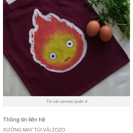
Túi vải canvas quận 4
Thông tin liên hệ
XƯỞNG MAY TÚI VẢI ZOZO