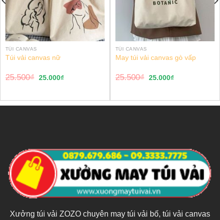
TÚI CANVAS
TÚI CANVAS
Túi vải canvas nữ
May túi vải canvas gò vấp
25.500
₫
25.500
₫
25.000
₫
25.000
₫
Xưởng túi vải ZOZO chuyên may túi vải bố, túi vải canvas