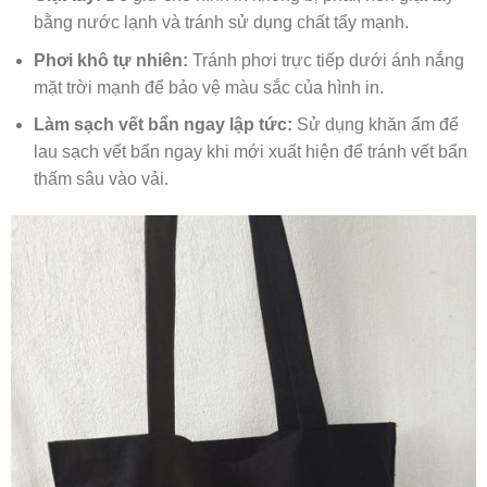
bằng nước lạnh và tránh sử dụng chất tẩy mạnh.
Phơi khô tự nhiên:
Tránh phơi trực tiếp dưới ánh nắng
mặt trời mạnh để bảo vệ màu sắc của hình in.
Làm sạch vết bẩn ngay lập tức:
Sử dụng khăn ẩm để
lau sạch vết bẩn ngay khi mới xuất hiện để tránh vết bẩn
thấm sâu vào vải.