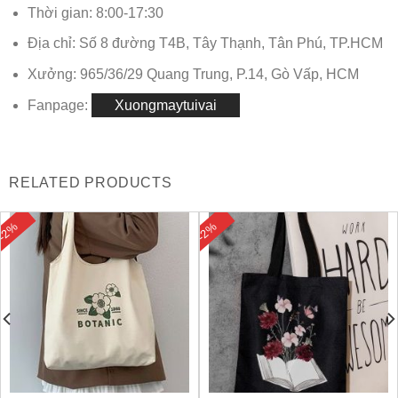
Thời gian: 8:00-17:30
Địa chỉ: Số 8 đường T4B, Tây Thạnh, Tân Phú, TP.HCM
Xưởng: 965/36/29 Quang Trung, P.14, Gò Vấp, HCM
Fanpage:
Xuongmaytuivai
RELATED PRODUCTS
-2%
-2%