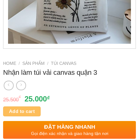
HOME
/
SẢN PHẨM
/
TÚI CANVAS
Nhận làm túi vải canvas quận 3
₫
25.000
₫
25.500
Add to cart
ĐẶT HÀNG NHANH
Gọi điện xác nhận và giao hàng tận nơi