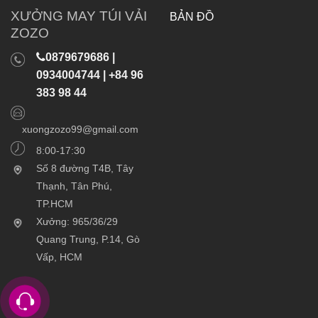
XƯỞNG MAY TÚI VẢI
BẢN ĐỒ
ZOZO
0879679686 |
0934004744 | +84 96
383 98 44
xuongzozo99@gmail.com
8:00-17:30
Số 8 đường T4B, Tây
Thạnh, Tân Phú,
TP.HCM
Xưởng: 965/36/29
Quang Trung, P.14, Gò
Vấp, HCM