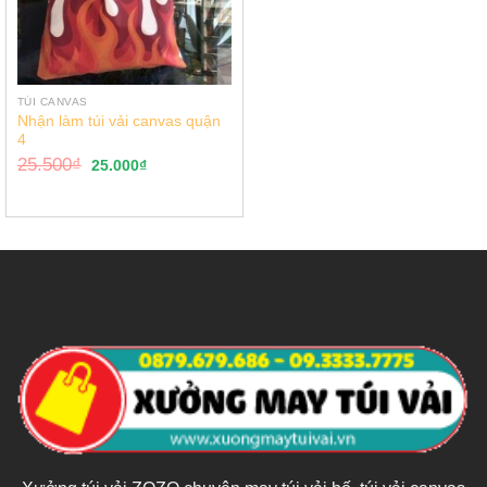
TÚI CANVAS
Nhận làm túi vải canvas quận
4
25.500
₫
25.000
₫