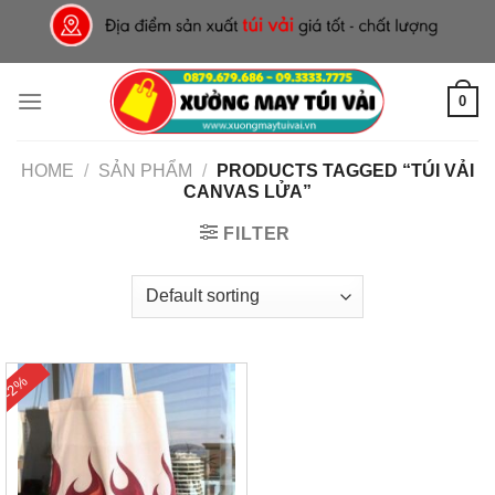
Skip
to
content
0
HOME
/
SẢN PHẨM
/
PRODUCTS TAGGED “TÚI VẢI
CANVAS LỬA”
FILTER
-2%