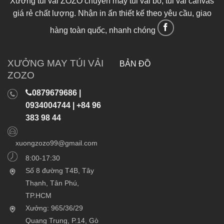
Xưởng túi vải ZOZO chuyên may túi vải bố, túi vải canvas
giá rẻ chất lượng. Nhận in ấn thiết kế theo yêu cầu, giao
hàng toàn quốc, nhanh chóng
XƯỞNG MAY TÚI VẢI
BẢN ĐỒ
ZOZO
0879679686 |
0934004744 | +84 96
383 98 44
xuongzozo99@gmail.com
8:00-17:30
Số 8 đường T4B, Tây
Thạnh, Tân Phú,
TP.HCM
Xưởng: 965/36/29
Quang Trung, P.14, Gò