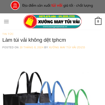
Skip
to
content
0
TIN TỨC
Làm túi vải không dệt tphcm
POSTED ON
20 THÁNG 8, 2024
BY
XƯỞNG MAY TÚI VẢI ZOZO