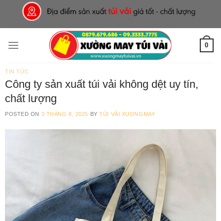
Skip
to
content
0
TIN TỨC
Công ty sản xuất túi vải không dệt uy tín,
chất lượng
POSTED ON
3 THÁNG 8, 2025
BY
TÚI VẢI XUONGMAY