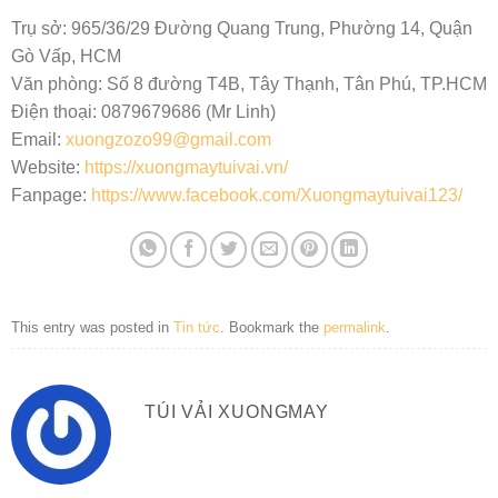
Trụ sở: 965/36/29 Đường Quang Trung, Phường 14, Quận
Gò Vấp, HCM
Văn phòng: Số 8 đường T4B, Tây Thạnh, Tân Phú, TP.HCM
Điện thoại: 0879679686 (Mr Linh)
Email:
xuongzozo99@gmail.com
Website:
https://xuongmaytuivai.vn/
Fanpage:
https://www.facebook.com/Xuongmaytuivai123/
This entry was posted in
Tin tức
. Bookmark the
permalink
.
TÚI VẢI XUONGMAY