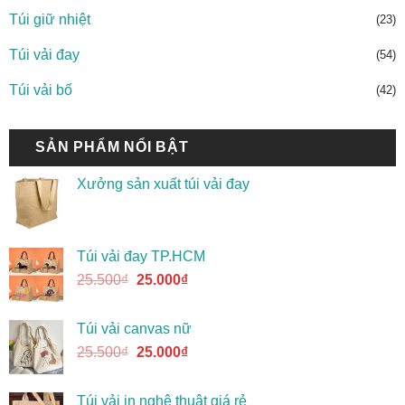
Túi giữ nhiệt
(23)
Túi vải đay
(54)
Túi vải bố
(42)
SẢN PHẨM NỔI BẬT
Xưởng sản xuất túi vải đay
Túi vải đay TP.HCM
25.500
₫
25.000
₫
Túi vải canvas nữ
25.500
₫
25.000
₫
Túi vải in nghệ thuật giá rẻ