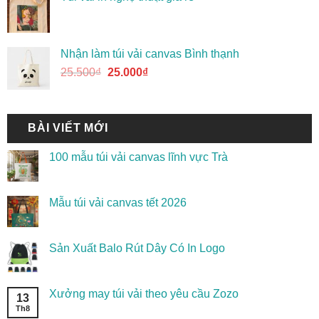
Nhận làm túi vải canvas Bình thạnh
25.500
₫
25.000
₫
BÀI VIẾT MỚI
100 mẫu túi vải canvas lĩnh vực Trà
Mẫu túi vải canvas tết 2026
Sản Xuất Balo Rút Dây Có In Logo
Xưởng may túi vải theo yêu cầu Zozo
13
Th8