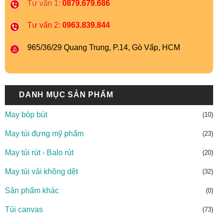
Tư vấn 1:
0879.679.686
Tư vấn 2:
0963.839.844
965/36/29 Quang Trung, P.14, Gò Vấp, HCM
DANH MỤC SẢN PHẨM
May bóp bút
(10)
May túi đựng mỹ phẩm
(23)
May túi rút - Balo rút
(20)
May túi vải không dệt
(32)
Sản phẩm khác
(0)
Túi canvas
(73)