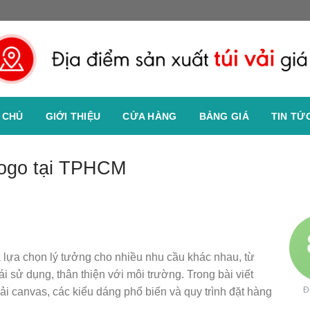
 CHỦ
GIỚI THIỆU
CỬA HÀNG
BẢNG GIÁ
TIN TỨ
logo tại TPHCM
là lựa chọn lý tưởng cho nhiều nhu cầu khác nhau, từ
i sử dụng, thân thiện với môi trường. Trong bài viết
Đ
vải canvas, các kiểu dáng phổ biến và quy trình đặt hàng
.