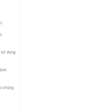
n:
i.
c sử dụng
 ảnh
ho chúng