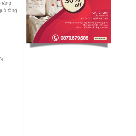
ả năng
quà tặng
ệt.