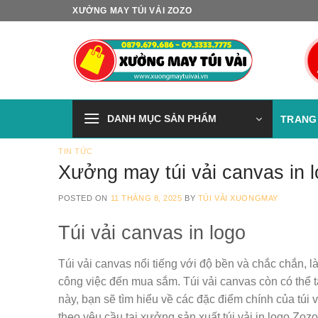
Skip
XƯỞNG MAY TÚI VẢI ZOZO
to
content
DANH MỤC SẢN PHẨM
TRANG
TIN TỨC
Xưởng may túi vải canvas in 
POSTED ON
11 THÁNG 8, 2025
BY
TÚI VẢI XUONGMAY
Túi vải canvas in logo
Túi vải canvas nổi tiếng với độ bền và chắc chắn, 
công việc đến mua sắm. Túi vải canvas còn có thể tá
này, bạn sẽ tìm hiểu về các đặc điểm chính của túi 
theo yêu cầu tại xưởng sản xuất túi vải in logo Zozo