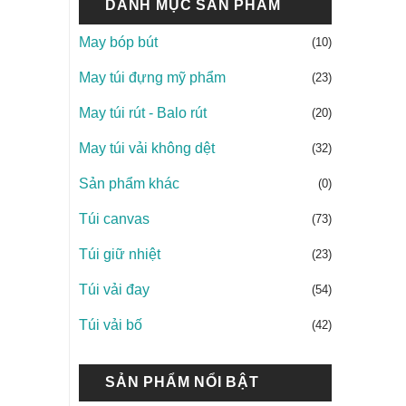
DANH MỤC SẢN PHẨM
May bóp bút
(10)
May túi đựng mỹ phẩm
(23)
May túi rút - Balo rút
(20)
May túi vải không dệt
(32)
Sản phẩm khác
(0)
Túi canvas
(73)
Túi giữ nhiệt
(23)
Túi vải đay
(54)
Túi vải bố
(42)
SẢN PHẨM NỔI BẬT