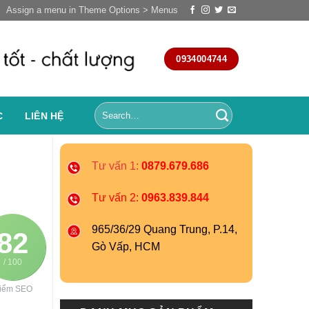
Assign a menu in Theme Options > Menus
0934004744
C
LIÊN HỆ
Tư vấn 1:
0879.679.686
Tư vấn 2:
0963.839.844
965/36/29 Quang Trung, P.14,
82
Gò Vấp, HCM
/ 100
iểm SEO